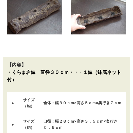
【内容】
・くらま岩鉢 直径３０ｃｍ・・・１鉢（鉢底ネット
付）
サイズ
●
全体：幅３０ｃｍ×高さ５ｃｍ×奥行き７ｃｍ
（約）
サイズ
口径：幅２８ｃｍ×高さ３．５ｃｍ×奥行き
●
（約）
５．５ｃｍ