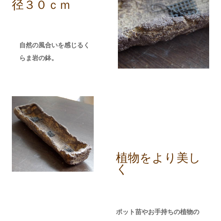
径３０ｃｍ
自然の風合いを感じるく
らま岩の鉢。
植物をより美し
く
ポット苗やお手持ちの植物の