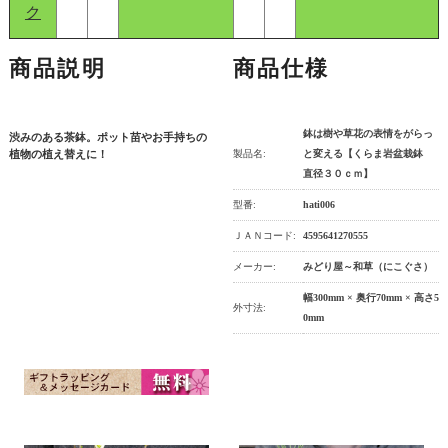
ク
商品説明
商品仕様
鉢は樹や草花の表情をがらっ
渋みのある茶鉢。ポット苗やお手持ちの
植物の植え替えに！
製品名:
と変える【くらま岩盆栽鉢
直径３０ｃｍ】
型番:
hati006
ＪＡＮコード:
4595641270555
メーカー:
みどり屋～和草（にこぐさ）
幅300mm × 奥行70mm × 高さ5
外寸法:
0mm