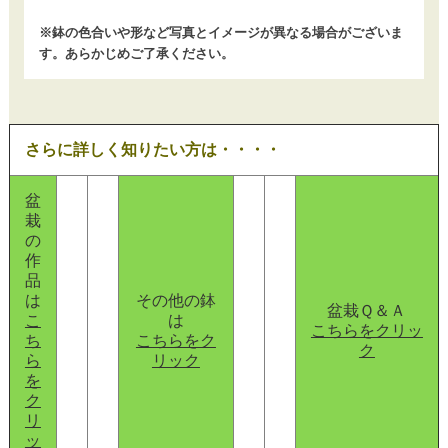
※鉢の色合いや形など写真とイメージが異なる場合がございま
す。あらかじめご了承ください。
さらに詳しく知りたい方は・・・・
盆
栽
の
作
品
は
その他の鉢
盆栽Ｑ＆Ａ
こ
は
こちらをクリッ
ち
こちらをク
ク
ら
リック
を
ク
リ
ッ