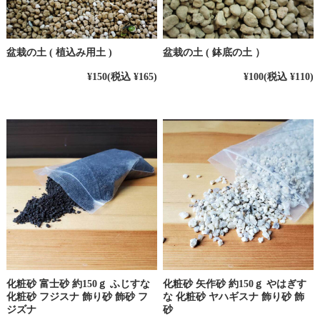
盆栽の土 ( 植込み用土 )
盆栽の土 ( 鉢底の土 ）
¥150
(税込 ¥165)
¥100
(税込 ¥110)
化粧砂 富士砂 約150ｇ ふじすな
化粧砂 矢作砂 約150ｇ やはぎす
化粧砂 フジスナ 飾り砂 飾砂 フ
な 化粧砂 ヤハギスナ 飾り砂 飾
ジズナ
砂