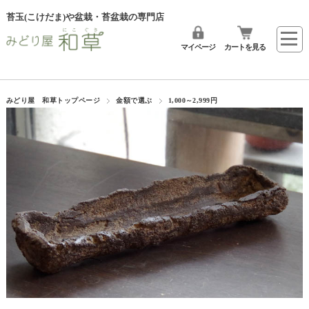
苔玉(こけだま)や盆栽・苔盆栽の専門店
マイページ
カートを見る
みどり屋 和草トップページ
金額で選ぶ
1,000～2,999円