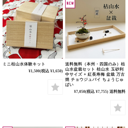
ミニ枯山水体験キット
送料無料（本州・四国のみ）枯
山水盆栽セット 枯山水 玉砂利
¥1,500
(税込 ¥1,650)
中サイズ + 紅長寿梅 盆栽 万古
焼 チョウジュバイ ちょうじゅ
ばい
¥7,050
(税込 ¥7,755)
送料無料