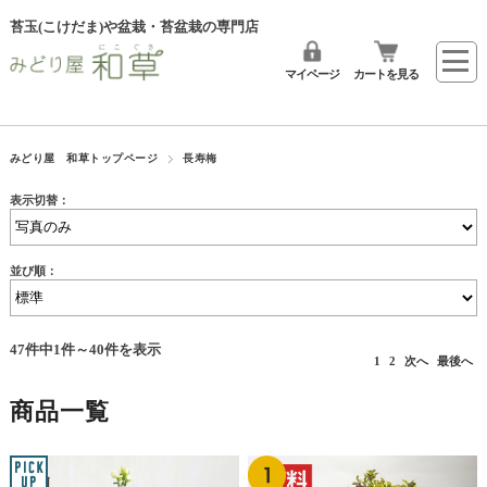
苔玉(こけだま)や盆栽・苔盆栽の専門店
マイページ
カートを見る
みどり屋 和草トップページ
長寿梅
表示切替：
並び順：
47件中1件～40件を表示
1
2
次へ
最後へ
商品一覧