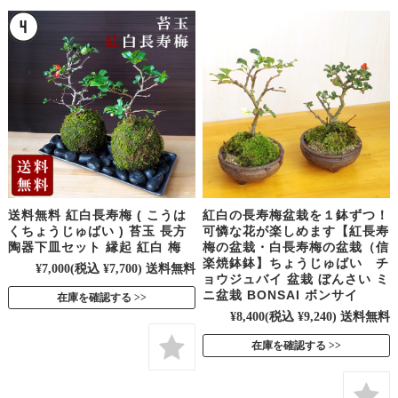
送料無料 紅白長寿梅 ( こうは
紅白の長寿梅盆栽を１鉢ずつ！
くちょうじゅばい ) 苔玉 長方
可憐な花が楽しめます【紅長寿
陶器下皿セット 縁起 紅白 梅
梅の盆栽・白長寿梅の盆栽（信
楽焼鉢鉢】ちょうじゅばい チ
¥7,000
(税込 ¥7,700)
送料無料
ョウジュバイ 盆栽 ぼんさい ミ
ニ盆栽 BONSAI ボンサイ
在庫を確認する
¥8,400
(税込 ¥9,240)
送料無料
在庫を確認する