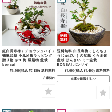
紅白長寿梅 ( チョウジュバイ )
送料無料 白長寿梅 ( しろちょ
鶴亀盆栽 小風呂敷ラッピング
うじゅばい ) の盆栽 くらま鉢
贈り物 gift 梅 縁起物 盆栽
盆栽 ぼんさい ミニ盆栽
bonsai
BONSAI ボンサイ
¥6,500
(税込 ¥7,150)
送料無料
¥4,000
(税込 ¥4,400)
送料無料
在庫切れ
在庫を確認する