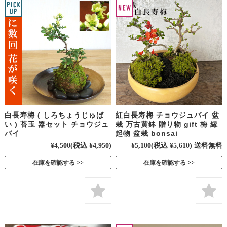
白長寿梅 ( しろちょうじゅば
紅白長寿梅 チョウジュバイ 盆
い ) 苔玉 器セット チョウジュ
栽 万古黄鉢 贈り物 gift 梅 縁
バイ
起物 盆栽 bonsai
¥4,500
(税込 ¥4,950)
¥5,100
(税込 ¥5,610)
送料無料
在庫を確認する
在庫を確認する