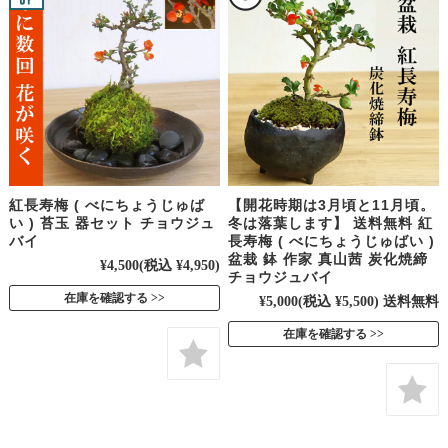
紅長寿梅 ( べにちょうじゅば
【開花時期は3月頃と11月頃。
い ) 苔玉 器セット チョウジュ
冬は落葉します】 送料無料 紅
バイ
長寿梅 ( べにちょうじゅばい )
盆栽 鉢 作家 真山茜 炭化焼締
¥4,500
(税込 ¥4,950)
チョウジュバイ
在庫を確認する
¥5,000
(税込 ¥5,500)
送料無料
在庫を確認する