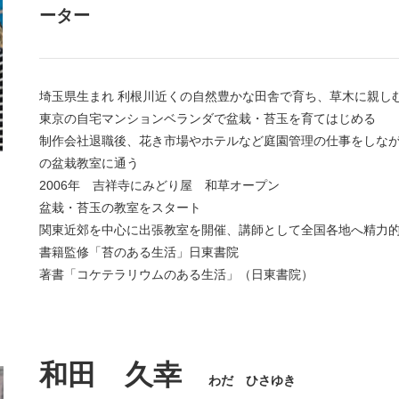
ーター
埼玉県生まれ 利根川近くの自然豊かな田舎で育ち、草木に親し
東京の自宅マンションベランダで盆栽・苔玉を育てはじめる
制作会社退職後、花き市場やホテルなど庭園管理の仕事をしな
の盆栽教室に通う
2006年 吉祥寺にみどり屋 和草オープン
盆栽・苔玉の教室をスタート
関東近郊を中心に出張教室を開催、講師として全国各地へ精力
書籍監修「苔のある生活」日東書院
著書「コケテラリウムのある生活」（日東書院）
和田 久幸
わだ ひさゆき