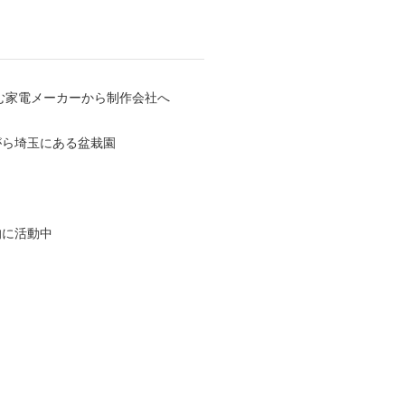
む家電メーカーから制作会社へ
がら埼玉にある盆栽園
的に活動中