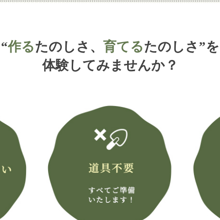
“
作る
たのしさ、
育てる
たのしさ”を
体験してみませんか？