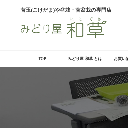
苔玉(こけだま)や盆栽・苔盆栽の専門店
TOP
みどり屋 和草 とは
お買い