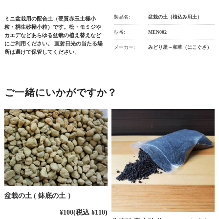
製品名:
盆栽の土（植込み用土）
ミニ盆栽用の配合土（硬質赤玉土極小
粒・桐生砂極小粒）です。松・モミジや
型番:
MEN002
カエデなどあらゆる盆栽の植え替えなど
にご利用ください。 直射日光の当たる場
メーカー:
みどり屋～和草（にこぐさ）
所は避けて保管してください。
ご一緒にいかがですか？
盆栽の土 ( 鉢底の土 ）
¥100
(税込 ¥110)