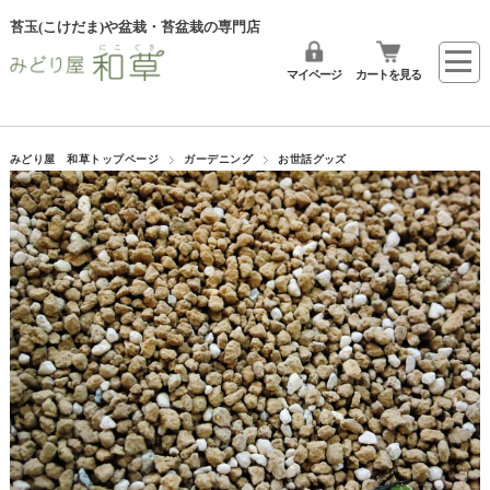
苔玉(こけだま)や盆栽・苔盆栽の専門店
マイページ
カートを見る
みどり屋 和草トップページ
ガーデニング
お世話グッズ