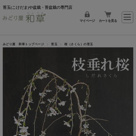
苔玉(こけだま)や盆栽・苔盆栽の専門店
マイページ
カートを見る
みどり屋 和草トップページ
苔玉
桜（さくら）の苔玉