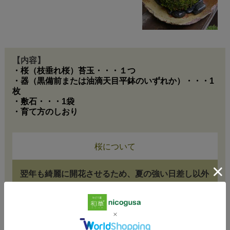
【内容】
・桜（枝垂れ桜）苔玉・・・１つ
・器（黒備前または油滴天目平鉢のいずれか）・・・1
枚
・敷石・・・1袋
・育て方のしおり
桜について
翌年も綺麗に開花させるため、夏の強い日差し以外
は日当たりのいい場所で管理し春と秋に肥料をあげ
てください。7月～8月ごろに花芽がつくられます。
（剪定は花後に長い枝を切り詰めます。詳しくは同
梱する育て方のしおりをご参考ください）