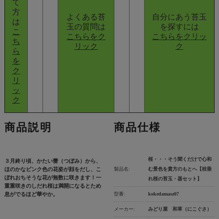
て
方
よくある苔
自分にあう苔玉
は
玉の質問は
を探すには
こ
こちらをク
こちらをクリッ
ち
リック
ク
ら
を
ク
リ
ッ
ク
商品説明
商品仕様
桜・・・そう聞くだけで心和
３月終り頃、かたい蕾（つぼみ）から、
ほのかなピンク色の花姿が顔をだし、こ
製品名:
む景色を貴方のもとへ【枝垂
ぼれおちそうな花が無数に咲きます！一
れ桜の苔玉・器セット】
重重咲きのしだれ桜は満開になるとため
息がでるほど華やか。
型番:
kokedamasz07
メーカー:
みどり屋 和草（にこぐさ）