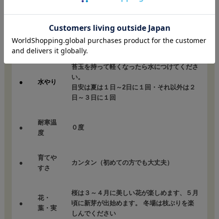
真夏の直射日光以外で日が当たる場所か、明
置き場
●
るい日陰に置いてください。
所
冬場は氷点下にならない場所へ
苔玉を持って軽くなったら水につけてくださ
い。
●
水やり
目安は夏は１日～2日に１回・それ以外は２
日～３日に１回
耐寒温
●
０度
度
育てや
●
カンタン（初めての方でも大丈夫）
すさ
桜は３～４月に美しい花が楽しめます、５月
花・
●
頃に新芽が出始めます。 冬場は枝ぶりを楽
葉・実
しんでください