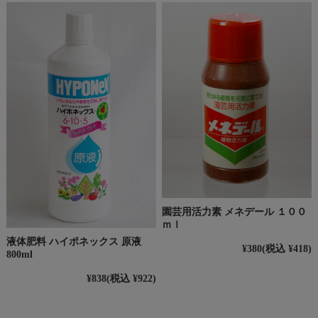
園芸用活力素 メネデール １００
ｍｌ
液体肥料 ハイポネックス 原液
¥380
(税込 ¥418)
800ml
¥838
(税込 ¥922)