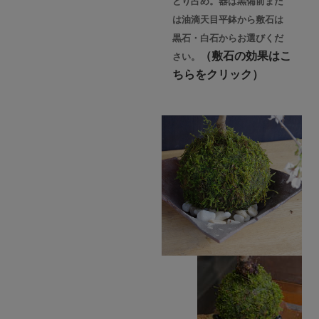
とり占め。器は黒備前また
は油滴天目平鉢から敷石は
黒石・白石からお選びくだ
（敷石の効果はこ
さい。
ちらをクリック）