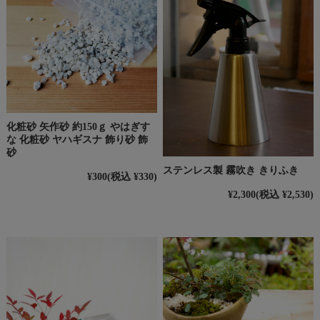
化粧砂 矢作砂 約150ｇ やはぎす
な 化粧砂 ヤハギスナ 飾り砂 飾
砂
ステンレス製 霧吹き きりふき
¥300
(税込 ¥330)
¥2,300
(税込 ¥2,530)