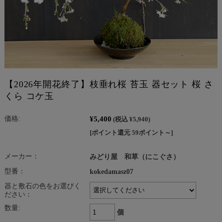
【2026年開花終了】枝垂れ桜 苔玉 器セット 桜 さ
くら コケ玉
¥5,400
価格:
(税込 ¥5,940)
[ポイント還元 59ポイント～]
メーカー：
みどり屋 和草（にこぐさ）
型番：
kokedamasz07
器と敷石の色をお選びく
ださい：
数量:
個