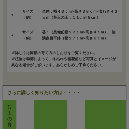
サイズ
全体：幅４８ｃｍ×高さ３８ｃｍ×奥行き４３
●
（約）
ｃｍ（苔玉の玉：１１cm×８cm）
サイズ
器：（黒備前幅２２ｃｍ×高さ４ｃｍ）、油
●
（約）
滴点目平鉢（幅１７ｃｍ×高さ６ｃｍ）
※詳しくは同梱の育て方のしおりをご覧ください。
※植物は季節によって、冬枯れや開花前など写真とイメージが
異なる場合がございます。あらかじめご了承ください。
さらに詳しく知りたい方は・・・・
苔
玉
の
育