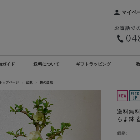
マイペ
物ガイド
送料について
ギフトラッピング
トップページ
盆栽
梅の盆栽
送料無料
らま鉢 
価格: