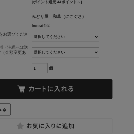
[ポイント還元 44ポイント～]
みどり屋 和草（にこぐさ）
bonsai482
をお選びくださ
州・沖縄へは送
です（金額変更あ
個