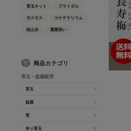
苔玉キット
ブライダル
モスモス
コケテラリウム
枯山水
還暦祝い
商品カテゴリ
苔玉・盆栽販売
苔玉
盆栽
苔
吊り苔玉