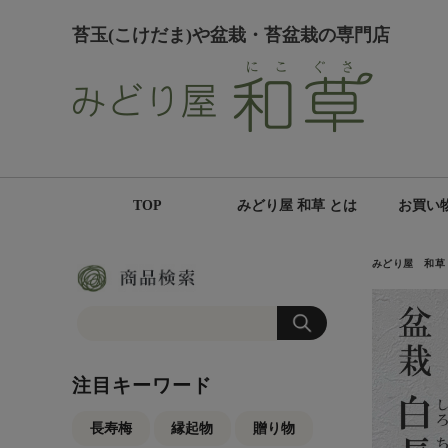
苔玉(こけだま)や盆栽・苔盆栽の専門店
TOP
みどり屋 和草 とは
お買い
みどり屋 和草
注目キーワード
長寿梅
縁起物
贈り物