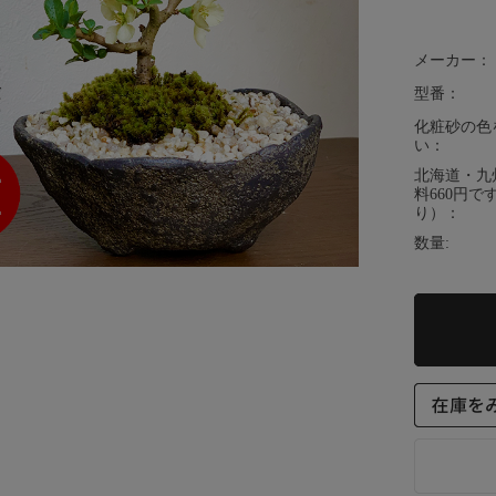
メーカー：
型番：
化粧砂の色
い：
北海道・九
料660円
り）：
数量: