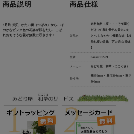
商品説明
商品仕様
送料無料！桜・・・そう聞く
3月終り頃、かたい蕾（つぼみ）から、ほ
のかなピンク色の花姿が顔をだし、こぼ
だけで心和む景色を貴方のも
れおちそうな花が無数に咲きます！
製品名:
とへ しなやかで優雅な姿 【枝
垂れ桜の盆栽 万古焼 白深鉢
】
型番:
bonsai192221
メーカー:
みどり屋 和草（にこぐさ）
幅450mm × 奥行300mm × 高さ
外寸法:
500mm