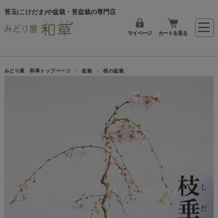
苔玉(こけだま)や盆栽・苔盆栽の専門店
マイページ
カートを見る
みどり屋 和草トップページ
盆栽
桜の盆栽