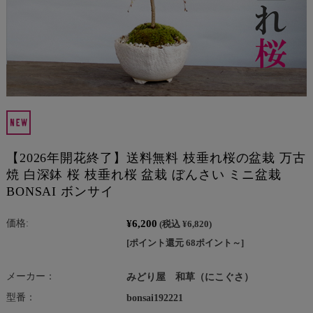
【2026年開花終了】送料無料 枝垂れ桜の盆栽 万古
焼 白深鉢 桜 枝垂れ桜 盆栽 ぼんさい ミニ盆栽
BONSAI ボンサイ
¥6,200
価格:
(税込 ¥6,820)
[ポイント還元 68ポイント～]
メーカー：
みどり屋 和草（にこぐさ）
型番：
bonsai192221