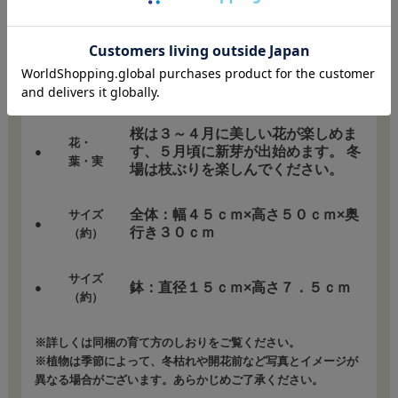
耐寒温
●
０度
度
育てや
●
カンタン（初めての方でも大丈夫）
すさ
桜は３～４月に美しい花が楽しめま
花・
す、５月頃に新芽が出始めます。 冬
●
葉・実
場は枝ぶりを楽しんでください。
全体：幅４５ｃｍ×高さ５０ｃｍ×奥
サイズ
●
行き３０ｃｍ
（約）
サイズ
鉢：直径１５ｃｍ×高さ７．５ｃｍ
●
（約）
※詳しくは同梱の育て方のしおりをご覧ください。
※植物は季節によって、冬枯れや開花前など写真とイメージが
異なる場合がございます。あらかじめご了承ください。