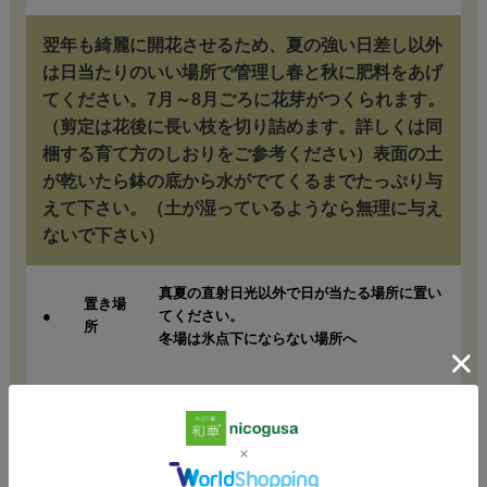
翌年も綺麗に開花させるため、夏の強い日差し以外
は日当たりのいい場所で管理し春と秋に肥料をあげ
てください。7月～8月ごろに花芽がつくられます。
（剪定は花後に長い枝を切り詰めます。詳しくは同
梱する育て方のしおりをご参考ください）表面の土
が乾いたら鉢の底から水がでてくるまでたっぷり与
えて下さい。（土が湿っているようなら無理に与え
ないで下さい）
真夏の直射日光以外で日が当たる場所に置い
置き場
●
てください。
所
冬場は氷点下にならない場所へ
表面の苔や土が乾いたら、たっぷり。
●
水やり
目安は夏は１日から２日に１回・それ以外は
２日から３日に１回