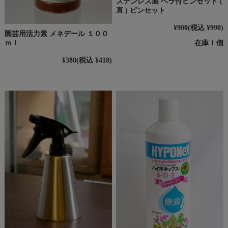
ステンレス製 ヘラ付ピンセット (
直 ) ピンセット
¥900
(税込 ¥990)
園芸用活力素 メネデール １００
在庫 1 個
ｍｌ
¥380
(税込 ¥418)