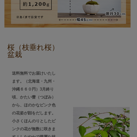
桜（枝垂れ桜）
盆栽
送料無料でお届けいたし
ます。（北海道・九州・
沖縄６６０円）3月終り
頃、かたい蕾（つぼみ）
から、ほのかなピンク色
の花姿が顔をだします。
小さくほんのりとしたピ
ンクの花が無数に咲きま
す！しなやかで華麗な枝