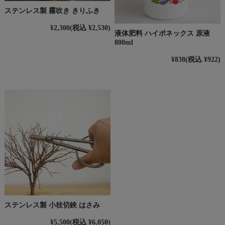
ステンレス製 霧吹き きりふき
¥2,300
(税込 ¥2,530)
液体肥料 ハイポネックス 原液
800ml
¥838
(税込 ¥922)
ステンレス製 小枝切鋏 はさみ
¥5,500
(税込 ¥6,050)