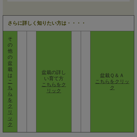
さらに詳しく知りたい方は・・・・
そ
の
他
の
盆
栽
盆栽の詳し
は
盆栽Ｑ＆Ａ
い育て方
こ
こちらをクリッ
こちらをク
ち
ク
リック
ら
を
ク
リ
ッ
ク