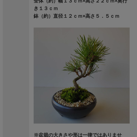
全体（約）幅１３ｃｍ×高さ２２ｃｍ×奥行
き１３ｃｍ
鉢（約）直径１２ｃｍ×高さ５．５ｃｍ
※盆栽の大きさや形は一律ではありませ