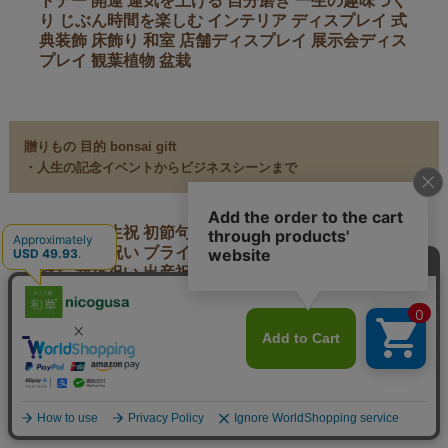
トデー 開運 運気を上げる 自分磨き 一生の趣味づく
り じぶん時間を楽しむ インテリア ディスプレイ 式
典装飾 床飾り 和室 店舗ディスプレイ 展示会ディス
プレイ 観葉植物 盆栽
贈りもの 目的 bonsai gift
・人生の記念イベントからビジネスシーンまで
誕生日 誕生祝 初節句 内祝 入学祝い 卒業祝い 就職
祝い 結婚祝い ブライダルギフト 両親への感謝の気
持ち 新築祝い 出産祝い 引っ越し祝い 退職祝い 還
暦 銀婚式 金婚式 引き出物 快気祝い お見舞い 開店
祝い 移転祝い 周年祝い 設立記念 アニバーサリー
ほんの気持ち 記念品 記念日の贈り物 結婚記念 誕生
記念樹 卒業記念樹
商品説明
商品仕様