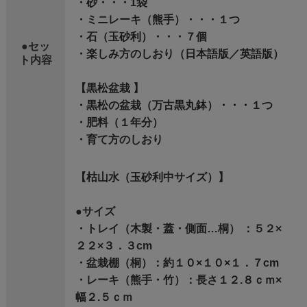
・砂・・・1袋
・ミニレーキ（熊手）・・・１つ
・石（玉砂利）・・・７個
●セッ
・楽しみ方のしおり（日本語版／英語版）
ト内容
【黒松盆栽 】
・黒松の盆栽（万古黒丸鉢）・・・１つ
・肥料（１年分）
・育て方のしおり
【枯山水（玉砂利中サイズ）】
●サイズ
・トレイ（木製・蓋・側面…桐） ：５２×
２２×３．３cm
・盆栽棚（桐）：約１０×１０×１．７cm
・レーキ（熊手・竹）：長さ１２.８ｃｍ×
幅２.５ｃｍ