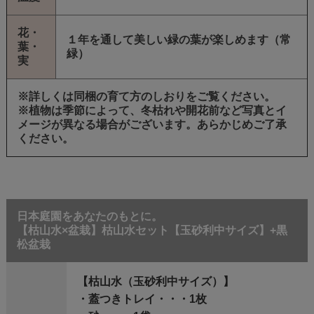
花・
１年を通して美しい緑の葉が楽しめます（常
葉・
緑）
実
※詳しくは同梱の育て方のしおりをご覧ください。
※植物は季節によって、冬枯れや開花前など写真とイ
メージが異なる場合がございます。あらかじめご了承
ください。
日本庭園をあなたのもとに。
【枯山水×盆栽】枯山水セット【玉砂利中サイズ】+黒
松盆栽
【枯山水（玉砂利中サイズ）】
・蓋つきトレイ・・・1枚