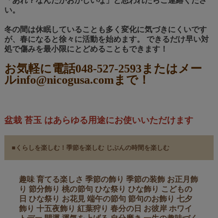
「あれ？なんだかおかしいな」と思われたらご連絡くださ
い。
冬の間は休眠していることも多く変化に気づきにくいです
が、春になると徐々に活動を始めます。 できるだけ早い対
処で傷みを最小限にとどめることもできます！
お気軽に電話048-527-2593またはメー
ルinfo@nicogusa.comまで！
盆栽 苔玉 はあらゆる用途にお使いいただけます
■くらしを楽しむ！季節を楽しむ じぶんの時間を楽しむ
趣味 育てる楽しさ 季節の飾り 季節の装飾 お正月飾
り 節分飾り 桃の節句 ひな祭り ひな飾り こどもの
日 ひな祭り お花見 端午の節句 節句のお飾り 七夕
飾り 十五夜飾り 紅葉狩り 春分の日 お彼岸 ホワイ