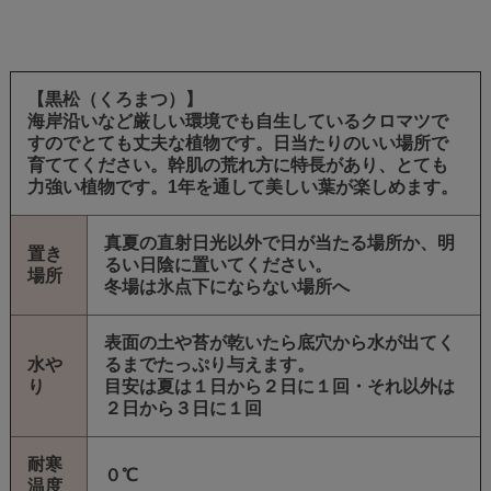
【黒松（くろまつ）
】
海岸沿いなど厳しい環境でも自生しているクロマツで
すのでとても丈夫な植物です。日当たりのいい場所で
育ててください。幹肌の荒れ方に特長があり、とても
力強い植物です。1年を通して美しい葉が楽しめます。
真夏の直射日光以外で日が当たる場所か、明
置き
るい日陰に置いてください。
場所
冬場は氷点下にならない場所へ
表面の土や苔が乾いたら底穴から水が出てく
水や
るまでたっぷり与えます。
り
目安は夏は１日から２日に１回・それ以外は
２日から３日に１回
耐寒
０℃
温度