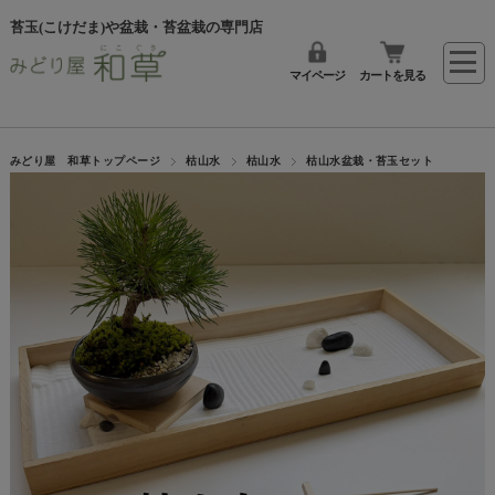
苔玉(こけだま)や盆栽・苔盆栽の専門店
マイページ
カートを見る
みどり屋 和草トップページ
枯山水
枯山水
枯山水盆栽・苔玉セット