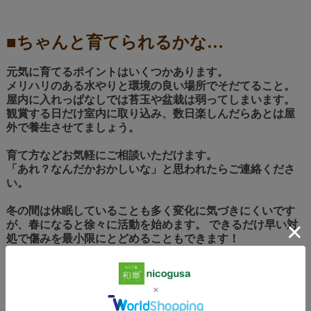
■ちゃんと育てられるかな…
元気に育てるポイントはいくつかあります。
メリハリのある水やりと環境の良い場所でそだてること。
屋内に入れっぱなしでは苔玉や盆栽は弱ってしまいます。
観賞する日だけ室内に取り込み、数日楽しんだらあとは屋
外で養生させてましょう。
育て方などお気軽にご相談いただけます。
「あれ？なんだかおかしいな」と思われたらご連絡くださ
い。
冬の間は休眠していることも多く変化に気づきにくいです
が、春になると徐々に活動を始めます。 できるだけ早い対
処で傷みを最小限にとどめることもできます！
お気軽に電話048-527-2593またはメー
ルinfo@nicogusa.comまで！