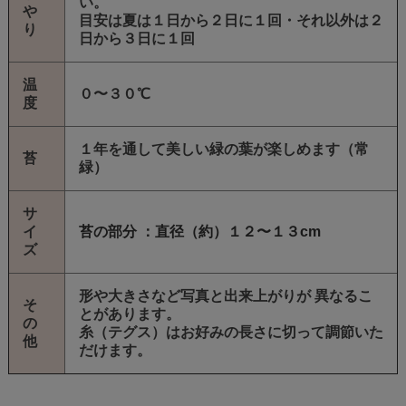
い。
や
目安は夏は１日から２日に１回・それ以外は２
り
日から３日に１回
温
０〜３０℃
度
１年を通して美しい緑の葉が楽しめます（常
苔
緑）
サ
イ
苔の部分 ：直径（約）１２〜１３cm
ズ
形や大きさなど写真と出来上がりが 異なるこ
そ
とがあります。
の
糸（テグス）はお好みの長さに切って調節いた
他
だけます。