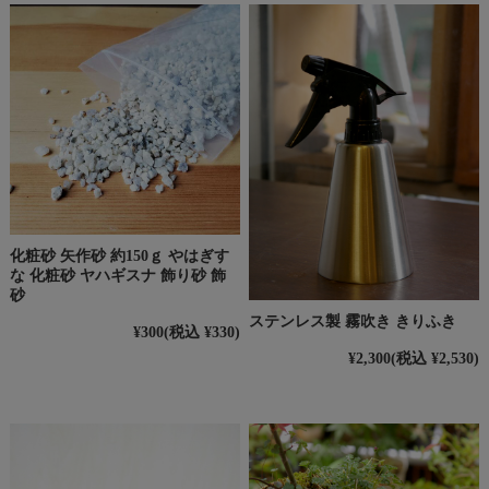
化粧砂 矢作砂 約150ｇ やはぎす
な 化粧砂 ヤハギスナ 飾り砂 飾
砂
ステンレス製 霧吹き きりふき
¥300
(税込 ¥330)
¥2,300
(税込 ¥2,530)