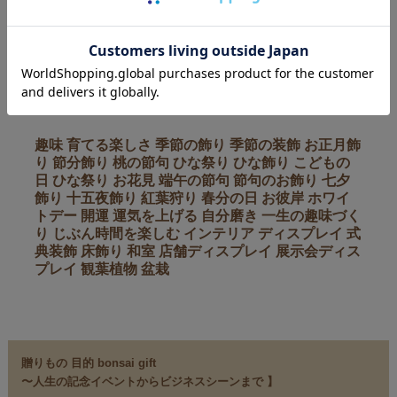
盆栽 苔玉 はあらゆる用途にお使いいただけます
■くらしを楽しむ 〜季節を楽しむ じぶんの時間を楽しむ
趣味 育てる楽しさ 季節の飾り 季節の装飾 お正月飾
り 節分飾り 桃の節句 ひな祭り ひな飾り こどもの
日 ひな祭り お花見 端午の節句 節句のお飾り 七夕
飾り 十五夜飾り 紅葉狩り 春分の日 お彼岸 ホワイ
トデー 開運 運気を上げる 自分磨き 一生の趣味づく
り じぶん時間を楽しむ インテリア ディスプレイ 式
典装飾 床飾り 和室 店舗ディスプレイ 展示会ディス
プレイ 観葉植物 盆栽
贈りもの 目的 bonsai gift
〜人生の記念イベントからビジネスシーンまで
】