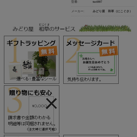
型番:
turi007
メーカー:
みどり屋 和草（にこぐさ）