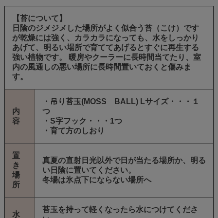
【苔について】
日陰のジメジメした場所がよく似合う苔（こけ）です
が乾燥には強く、カラカラになっても、水をしっかり
あげて、明るい場所で育ててあげるとすぐに再生する
強い植物です。 暖房やクーラーに長時間当てたり、室
内の風通しの悪い場所に長時間置いておくと傷みま
す。
・吊り苔玉(MOSS BALL) Lサイズ・・・１
内
つ
容
・S字フック・・・1つ
・育て方のしおり
置
真夏の直射日光以外で日が当たる場所か、明る
き
い日陰に置いてください。
場
冬場は氷点下にならない場所へ
所
苔玉を持って軽くなったら水につけてくださ
水