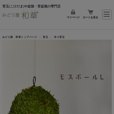
苔玉(こけだま)や盆栽・苔盆栽の専門店
マイページ
カートを見る
みどり屋 和草トップページ
苔玉
吊り苔玉