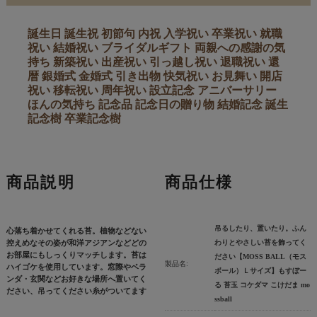
誕生日 誕生祝 初節句 内祝 入学祝い 卒業祝い 就職
祝い 結婚祝い ブライダルギフト 両親への感謝の気
持ち 新築祝い 出産祝い 引っ越し祝い 退職祝い 還
暦 銀婚式 金婚式 引き出物 快気祝い お見舞い 開店
祝い 移転祝い 周年祝い 設立記念 アニバーサリー
ほんの気持ち 記念品 記念日の贈り物 結婚記念 誕生
記念樹 卒業記念樹
商品説明
商品仕様
吊るしたり、置いたり。ふん
心落ち着かせてくれる苔。植物などない
控えめなその姿が和洋アジアンなどどの
わりとやさしい苔を飾ってく
お部屋にもしっくりマッチします。苔は
ださい【MOSS BALL（モス
製品名:
ハイゴケを使用しています。窓際やベラ
ボール）Ｌサイズ】もすぼー
ンダ・玄関などお好きな場所へ置いてく
る 苔玉 コケダマ こけだま mo
ださい、吊ってください糸がついてます
ssball