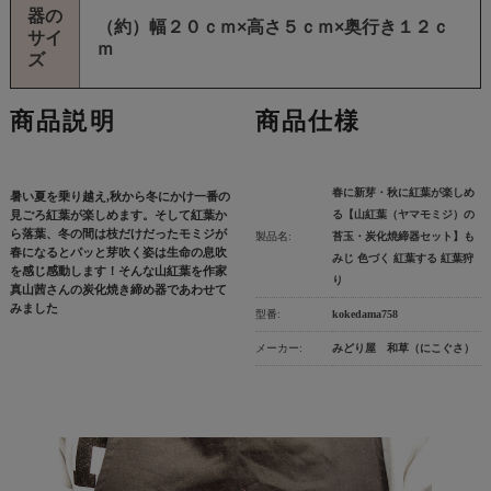
器の
（約）幅２０ｃｍ×高さ５ｃｍ×奥行き１２ｃ
サイ
ｍ
ズ
商品説明
商品仕様
春に新芽・秋に紅葉が楽しめ
暑い夏を乗り越え,秋から冬にかけ一番の
見ごろ紅葉が楽しめます。そして紅葉か
る【山紅葉（ヤマモミジ）の
ら落葉、冬の間は枝だけだったモミジが
製品名:
苔玉・炭化焼締器セット】も
春になるとパッと芽吹く姿は生命の息吹
みじ 色づく 紅葉する 紅葉狩
を感じ感動します！そんな山紅葉を作家
り
真山茜さんの炭化焼き締め器であわせて
みました
型番:
kokedama758
メーカー:
みどり屋 和草（にこぐさ）