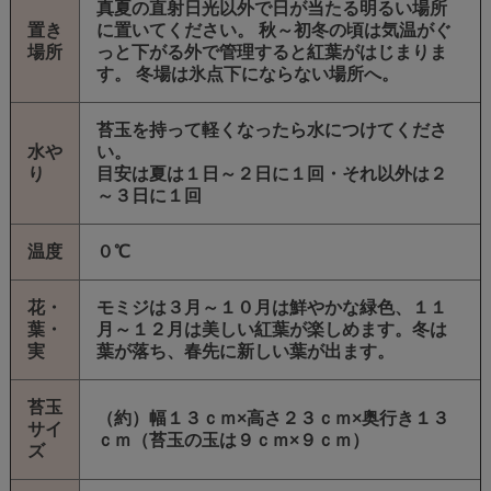
真夏の直射日光以外で日が当たる明るい場所
置き
に置いてください。 秋～初冬の頃は気温がぐ
場所
っと下がる外で管理すると紅葉がはじまりま
す。 冬場は氷点下にならない場所へ。
苔玉を持って軽くなったら水につけてくださ
水や
い。
り
目安は夏は１日～２日に１回・それ以外は２
～３日に１回
温度
０℃
花・
モミジは３月～１０月は鮮やかな緑色、１１
葉・
月～１２月は美しい紅葉が楽しめます。冬は
実
葉が落ち、春先に新しい葉が出ます。
苔玉
（約）幅１３ｃｍ×高さ２３ｃｍ×奥行き１３
サイ
ｃｍ（苔玉の玉は９ｃｍ×９ｃｍ）
ズ