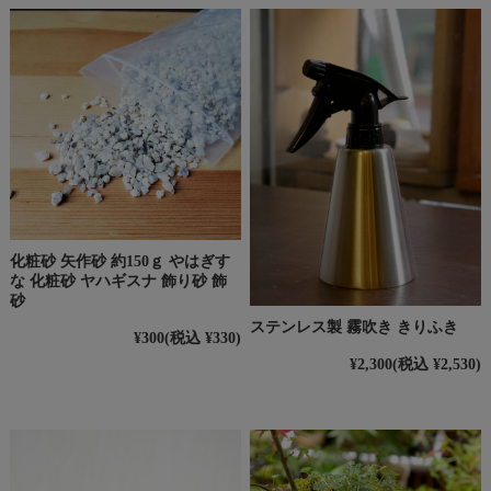
化粧砂 矢作砂 約150ｇ やはぎす
な 化粧砂 ヤハギスナ 飾り砂 飾
砂
ステンレス製 霧吹き きりふき
¥300
(税込 ¥330)
¥2,300
(税込 ¥2,530)