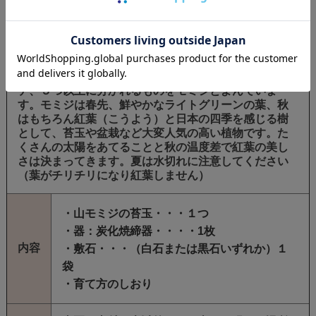
【モミジ
】
盆栽（苔玉）では葉の切れ込みが、３つのものをカエ
デ、５つ以上に分かれるものをモミジとよんでいま
す。モミジは春先、鮮やかなライトグリーンの葉、秋
はもちろん紅葉（こうよう）と日本の四季を感じる樹
として、苔玉や盆栽など大変人気の高い植物です。た
くさんの太陽をあてることと秋の温度差で紅葉の美し
さは決まってきます。夏は水切れに注意してください
（葉がチリチリになり紅葉しません）
・山モミジの苔玉・・・１つ
・器：炭化焼締器・・・・1枚
内容
・敷石・・・（白石または黒石いずれか）１
袋
・育て方のしおり