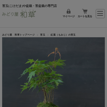
苔玉(こけだま)や盆栽・苔盆栽の専門店
マイページ
カートを見る
みどり屋 和草トップページ
苔玉
紅葉（もみじ）の苔玉