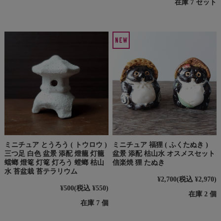
在庫 7 セット
ミニチュア とうろう ( トウロウ )
ミニチュア 福狸 ( ふくたぬき )
三つ足 白色 盆景 添配 燈籠 灯籠
盆景 添配 枯山水 オスメスセット
蟷螂 燈篭 灯篭 灯ろう 螳螂 枯山
信楽焼 狸 たぬき
水 苔盆栽 苔テラリウム
¥2,700
(税込 ¥2,970)
¥500
(税込 ¥550)
在庫 2 個
在庫 7 個