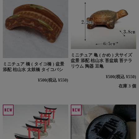
ミニチュア 亀 ( かめ ) 大サイズ
盆景 添配 枯山水 苔盆栽 苔テラ
ミニチュア 橋 ( タイコ橋 ) 盆景
リウム 陶器 豆亀
添配 枯山水 太鼓橋 タイコバシ
¥500
(税込 ¥550)
¥500
(税込 ¥550)
在庫 3 個