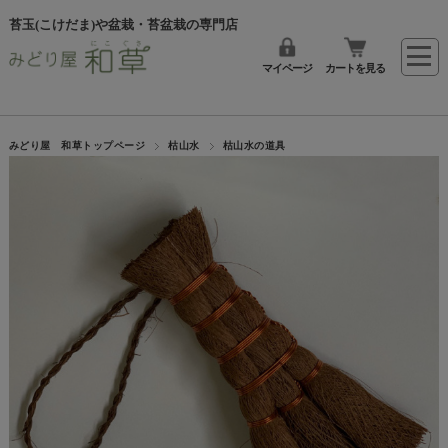
苔玉(こけだま)や盆栽・苔盆栽の専門店
マイページ
カートを見る
みどり屋 和草トップページ
枯山水
枯山水の道具