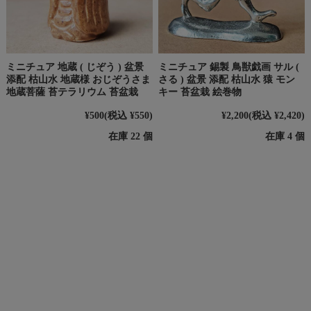
ミニチュア 地蔵 ( じぞう ) 盆景
ミニチュア 錫製 鳥獣戯画 サル (
添配 枯山水 地蔵様 おじぞうさま
さる ) 盆景 添配 枯山水 猿 モン
地蔵菩薩 苔テラリウム 苔盆栽
キー 苔盆栽 絵巻物
¥500
(税込 ¥550)
¥2,200
(税込 ¥2,420)
在庫 22 個
在庫 4 個