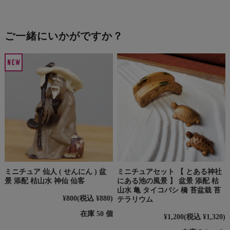
ご一緒にいかがですか？
ミニチュア 仙人 ( せんにん ) 盆
ミニチュアセット 【 とある神社
景 添配 枯山水 神仙 仙客
にある池の風景 】 盆景 添配 枯
山水 亀 タイコバシ 橋 苔盆栽 苔
¥800
(税込 ¥880)
テラリウム
在庫 50 個
¥1,200
(税込 ¥1,320)