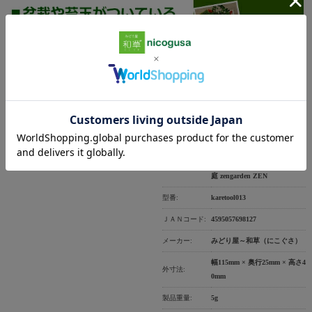
商品説明
商品仕様
【枯山水こぼうき】 ミニサイ
砂紋をえがいたり、ならしたり 枯山水箒
（ほうき） ミニサイズ 枯山水キットオプ
ズ 枯山水キットオプション品
製品名:
ション品
ほうき 箒 コボウキ ホウキ 箱
庭 zengarden ZEN
型番:
karetool013
ＪＡＮコード:
4595057698127
メーカー:
みどり屋～和草（にこぐさ）
幅115mm × 奥行25mm × 高さ4
外寸法:
0mm
製品重量:
5g