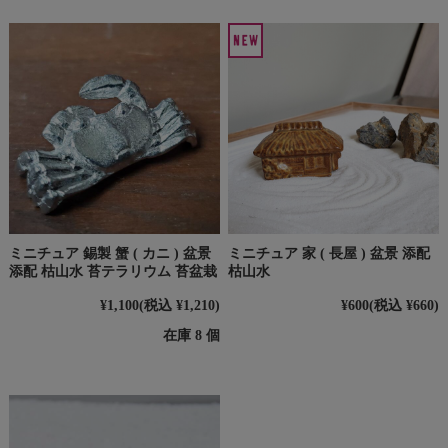
ミニチュア 錫製 蟹 ( カニ ) 盆景
ミニチュア 家 ( 長屋 ) 盆景 添配
添配 枯山水 苔テラリウム 苔盆栽
枯山水
¥1,100
(税込 ¥1,210)
¥600
(税込 ¥660)
在庫 8 個