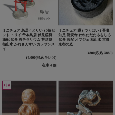
ミニチュア 鳥居 ( とりい ) 5個セ
ミニチュア 蹲 ( つくばい ) 吾唯
ット トリイ 千本鳥居 伏見稲荷
知足 龍安寺 われただたるをしる
添配 盆景 苔テラリウム 苔盆栽
盆景 添配 オブジェ 枯山水 京都
枯山水 かれさんすい カレサンス
京都の庭
イ
¥800
(税込 ¥880)
¥4,000
(税込 ¥4,400)
在庫 4 個