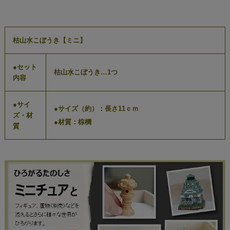
枯山水こぼうき【ミニ】
●セット
枯山水こぼうき…1つ
内容
●サイ
●サイズ（約）：長さ11ｃｍ
ズ・材
●材質：棕櫚
質