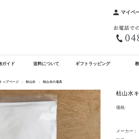
マイペ
物ガイド
送料について
ギフトラッピング
トップページ
枯山水
枯山水の道具
枯山水キ
価格:
メーカー：