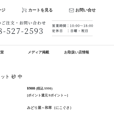
ージ
カートを見る
お問い合せ
教室
メディア掲載
お取扱い店情報
ット 砂 中
¥900
(税込 ¥990)
[ポイント還元 9ポイント～]
みどり屋～和草（にこぐさ）