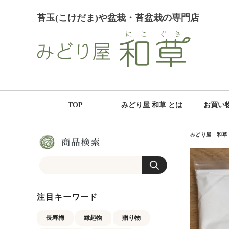
苔玉(こけだま)や盆栽・苔盆栽の専門店
TOP
みどり屋 和草 とは
お買い
みどり屋 和草
注目キーワード
長寿梅
縁起物
贈り物