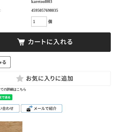
karetool003
：
4595057698035
個
いての詳細はこちら