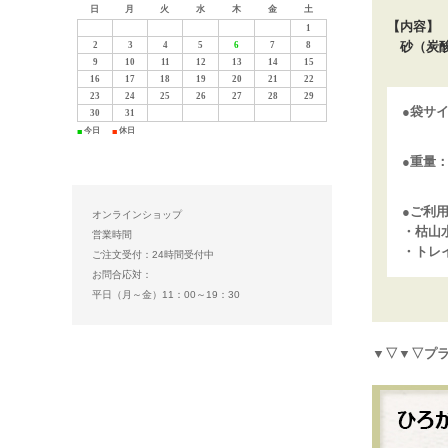
日
月
火
水
木
金
土
【内容】
1
砂（炭酸
2
3
4
5
6
7
8
9
10
11
12
13
14
15
16
17
18
19
20
21
22
23
24
25
26
27
28
29
●袋サ
30
31
今日
休日
■
■
●重量
●ご利
オンラインショップ
・枯山
営業時間
・トレ
ご注文受付：24時間受付中
お問合応対：
平日（月～金）11：00～19：30
▼▽▼▽プ