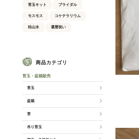
苔玉キット
ブライダル
モスモス
コケテラリウム
枯山水
還暦祝い
商品カテゴリ
苔玉・盆栽販売
苔玉
盆栽
苔
吊り苔玉