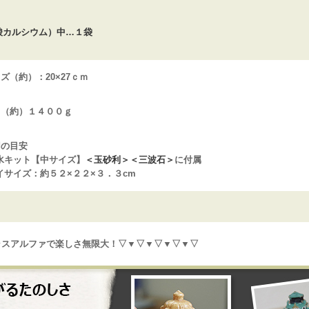
カルシウム）中…１袋
イズ（約）：
20×27ｃｍ
：（約）１４００ｇ
用の目安
水キット【中サイズ】
＜玉砂利＞
＜三波石＞
に付属
イサイズ：約５２×２２×３．３cm
ラスアルファで楽しさ無限大！▽▼▽▼▽▼▽▼▽