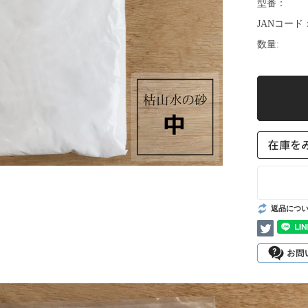
型番：
JANコード
数量:
返品につ