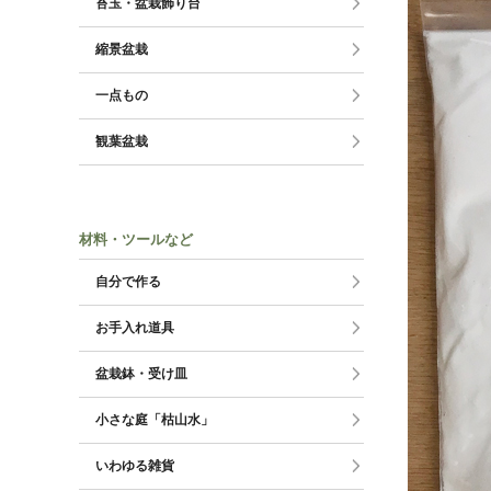
苔玉・盆栽飾り台
縮景盆栽
一点もの
観葉盆栽
材料・ツールなど
自分で作る
お手入れ道具
盆栽鉢・受け皿
小さな庭「枯山水」
いわゆる雑貨