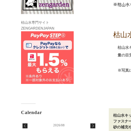
枯山水専門サイト
ZENGARDENJAPAN
枯山
枯山水
量の目
※写真
枯山水キ
ファスナ
2026/08
砂の補充