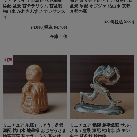
ット トリイ 千本鳥居 伏見稲荷
知足 龍安寺 われただたるをしる
添配 盆景 苔テラリウム 苔盆栽
盆景 添配 オブジェ 枯山水 京都
枯山水 かれさんすい カレサンス
京都の庭
イ
¥800
(税込 ¥880)
¥4,000
(税込 ¥4,400)
在庫 4 個
ミニチュア 地蔵 ( じぞう ) 盆景
ミニチュア 錫製 鳥獣戯画 サル (
添配 枯山水 地蔵様 おじぞうさま
さる ) 盆景 添配 枯山水 猿 モン
地蔵菩薩 苔テラリウム 苔盆栽
キー 苔盆栽 絵巻物