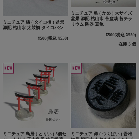
ミニチュア 亀 ( かめ ) 大サイズ
盆景 添配 枯山水 苔盆栽 苔テラ
ミニチュア 橋 ( タイコ橋 ) 盆景
リウム 陶器 豆亀
添配 枯山水 太鼓橋 タイコバシ
¥500
(税込 ¥550)
¥500
(税込 ¥550)
在庫 3 個
ミニチュア 鳥居 ( とりい ) 5個セ
ミニチュア 蹲 ( つくばい ) 吾唯