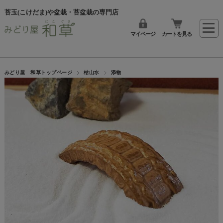
苔玉(こけだま)や盆栽・苔盆栽の専門店
マイページ
カートを見る
みどり屋 和草トップページ
枯山水
添物