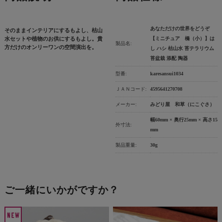
あなただけの世界をどうぞ
そのままインテリアにするもよし、枯山
水セットや植物のお供にするもよし。貴
【ミニチュア 橋（小）】は
製品名:
方だけのオンリーワンの空間演出を。
し ハシ 枯山水 苔テラリウム
苔盆栽 添配 陶器
型番:
karesansui1034
ＪＡＮコード:
4595641270708
メーカー:
みどり屋 和草（にこぐさ）
幅60mm × 奥行25mm × 高さ15
外寸法:
mm
製品重量:
30g
ご一緒にいかがですか？