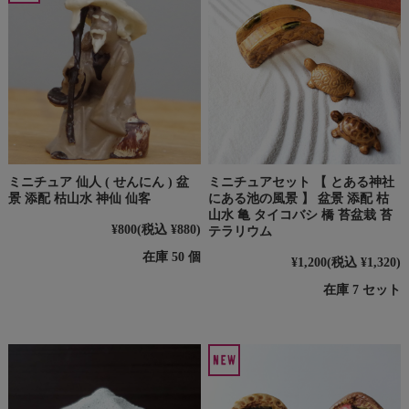
ミニチュア 仙人 ( せんにん ) 盆
ミニチュアセット 【 とある神社
景 添配 枯山水 神仙 仙客
にある池の風景 】 盆景 添配 枯
山水 亀 タイコバシ 橋 苔盆栽 苔
¥800
(税込 ¥880)
テラリウム
在庫 50 個
¥1,200
(税込 ¥1,320)
在庫 7 セット