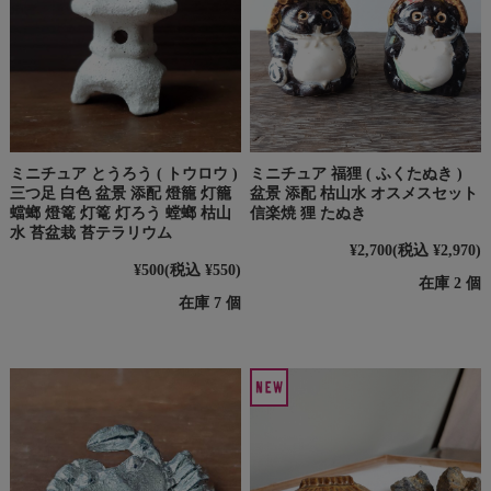
ミニチュア とうろう ( トウロウ )
ミニチュア 福狸 ( ふくたぬき )
三つ足 白色 盆景 添配 燈籠 灯籠
盆景 添配 枯山水 オスメスセット
蟷螂 燈篭 灯篭 灯ろう 螳螂 枯山
信楽焼 狸 たぬき
水 苔盆栽 苔テラリウム
¥2,700
(税込 ¥2,970)
¥500
(税込 ¥550)
在庫 2 個
在庫 7 個