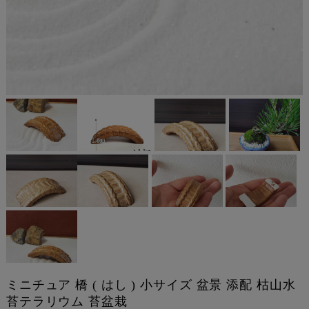
ミニチュア 橋 ( はし ) 小サイズ 盆景 添配 枯山水
苔テラリウム 苔盆栽