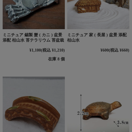
ミニチュア 錫製 蟹 ( カニ ) 盆景
ミニチュア 家 ( 長屋 ) 盆景 添配
添配 枯山水 苔テラリウム 苔盆栽
枯山水
¥1,100
(税込 ¥1,210)
¥600
(税込 ¥660)
在庫 8 個