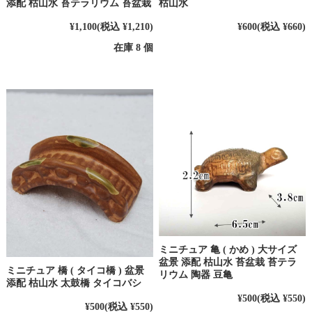
添配 枯山水 苔テラリウム 苔盆栽
枯山水
¥1,100
(税込 ¥1,210)
¥600
(税込 ¥660)
在庫 8 個
ミニチュア 亀 ( かめ ) 大サイズ
盆景 添配 枯山水 苔盆栽 苔テラ
ミニチュア 橋 ( タイコ橋 ) 盆景
リウム 陶器 豆亀
添配 枯山水 太鼓橋 タイコバシ
¥500
(税込 ¥550)
¥500
(税込 ¥550)