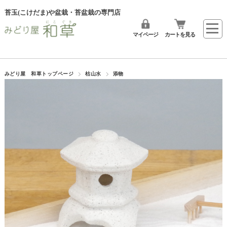
苔玉(こけだま)や盆栽・苔盆栽の専門店
マイページ
カートを見る
みどり屋 和草トップページ
枯山水
添物