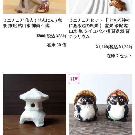
ミニチュア 仙人 ( せんにん ) 盆
ミニチュアセット 【 とある神社
景 添配 枯山水 神仙 仙客
にある池の風景 】 盆景 添配 枯
山水 亀 タイコバシ 橋 苔盆栽 苔
¥800
(税込 ¥880)
テラリウム
在庫 50 個
¥1,200
(税込 ¥1,320)
在庫 7 セット