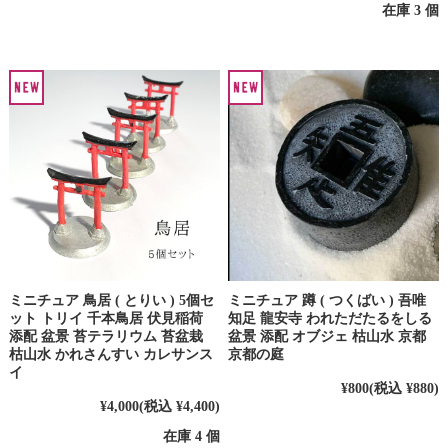
在庫 3 個
ミニチュア 鳥居 ( とりい ) 5個セ
ミニチュア 蹲 ( つくばい ) 吾唯
ット トリイ 千本鳥居 伏見稲荷
知足 龍安寺 われただたるをしる
添配 盆景 苔テラリウム 苔盆栽
盆景 添配 オブジェ 枯山水 京都
枯山水 かれさんすい カレサンス
京都の庭
イ
¥800
(税込 ¥880)
¥4,000
(税込 ¥4,400)
在庫 4 個