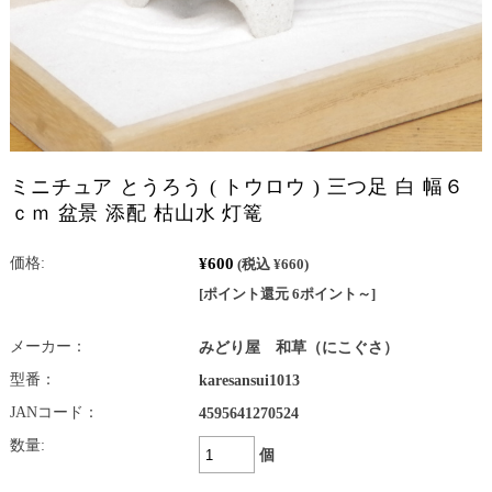
ミニチュア とうろう ( トウロウ ) 三つ足 白 幅６
ｃｍ 盆景 添配 枯山水 灯篭
¥600
価格:
(税込 ¥660)
[ポイント還元 6ポイント～]
メーカー：
みどり屋 和草（にこぐさ）
型番：
karesansui1013
JANコード：
4595641270524
数量:
個