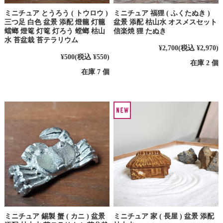
ミニチュア とうろう ( トウロウ )
ミニチュア 福狸 ( ふくたぬき )
三つ足 白色 盆景 添配 燈籠 灯籠
盆景 添配 枯山水 オスメスセット
蟷螂 燈篭 灯篭 灯ろう 螳螂 枯山
信楽焼 狸 たぬき
水 苔盆栽 苔テラリウム
¥2,700
(税込 ¥2,970)
¥500
(税込 ¥550)
在庫 2 個
在庫 7 個
ミニチュア 錫製 蟹 ( カニ ) 盆景
ミニチュア 家 ( 長屋 ) 盆景 添配