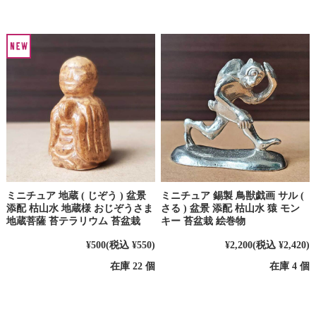
ミニチュア 地蔵 ( じぞう ) 盆景
ミニチュア 錫製 鳥獣戯画 サル (
添配 枯山水 地蔵様 おじぞうさま
さる ) 盆景 添配 枯山水 猿 モン
地蔵菩薩 苔テラリウム 苔盆栽
キー 苔盆栽 絵巻物
¥500
(税込 ¥550)
¥2,200
(税込 ¥2,420)
在庫 22 個
在庫 4 個