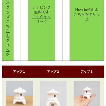
水
グ
ラッピング
How to枯山水
ッ
無料です
こちらをクリッ
ズ
こちらをク
ク
こ
リック
ち
ら
を
ク
リ
ッ
ク
アップ１
アップ２
アップ３