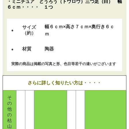
・ミニチュア とうろう（トウロウ）三つ足（白） 幅
６ｃｍ・・・・ １つ
幅６ｃｍ×高さ７ｃｍ×奥行き６ｃ
サイズ
●
（約）
ｍ
材質
陶器
●
実際の商品は掲載の写真と形、色目等若干の違いがございます
さらに詳しく知りたい方は・・・・
そ
の
他
の
枯
山