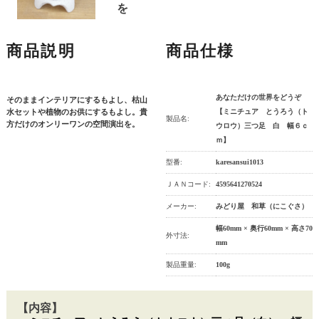
を
商品説明
商品仕様
あなただけの世界をどうぞ
そのままインテリアにするもよし、枯山
水セットや植物のお供にするもよし。貴
【ミニチュア とうろう（ト
製品名:
方だけのオンリーワンの空間演出を。
ウロウ）三つ足 白 幅６ｃ
ｍ】
型番:
karesansui1013
ＪＡＮコード:
4595641270524
メーカー:
みどり屋 和草（にこぐさ）
幅60mm × 奥行60mm × 高さ70
外寸法:
mm
製品重量:
100g
【内容】