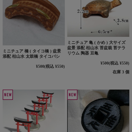
ミニチュア 亀 ( かめ ) 大サイズ
盆景 添配 枯山水 苔盆栽 苔テラ
ミニチュア 橋 ( タイコ橋 ) 盆景
リウム 陶器 豆亀
添配 枯山水 太鼓橋 タイコバシ
¥500
(税込 ¥550)
¥500
(税込 ¥550)
在庫 3 個