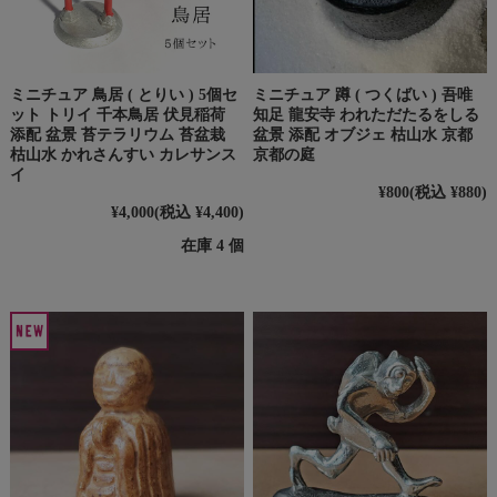
ミニチュア 鳥居 ( とりい ) 5個セ
ミニチュア 蹲 ( つくばい ) 吾唯
ット トリイ 千本鳥居 伏見稲荷
知足 龍安寺 われただたるをしる
添配 盆景 苔テラリウム 苔盆栽
盆景 添配 オブジェ 枯山水 京都
枯山水 かれさんすい カレサンス
京都の庭
イ
¥800
(税込 ¥880)
¥4,000
(税込 ¥4,400)
在庫 4 個