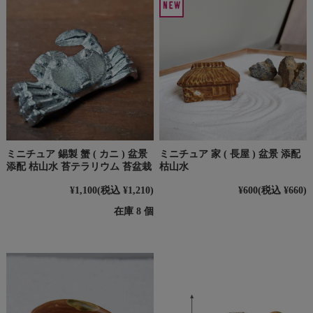
ミニチュア 錫製 蟹 ( カニ ) 盆景
ミニチュア 家 ( 長屋 ) 盆景 添配
添配 枯山水 苔テラリウム 苔盆栽
枯山水
¥1,100
(税込 ¥1,210)
¥600
(税込 ¥660)
在庫 8 個