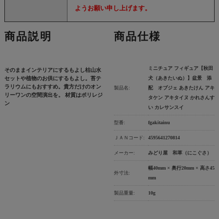
ようお願い申し上げます。
商品説明
商品仕様
ミニチュア フィギュア【秋田
そのままインテリアにするもよし枯山水
セットや植物のお供にするもよし。苔テ
犬（あきたいぬ）】盆景 添
ラリウムにもおすすめ。貴方だけのオン
製品名:
配 オブジェ あきたけん アキ
リーワンの空間演出を。 材質はポリレジ
タケン アキタイヌ かれさんす
ン
い カレサンスイ
型番:
fgakitainu
ＪＡＮコード:
4595641270814
メーカー:
みどり屋 和草（にこぐさ）
幅40mm × 奥行20mm × 高さ45
外寸法:
mm
製品重量:
10g