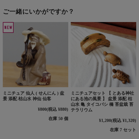
ご一緒にいかがですか？
ミニチュア 仙人 ( せんにん ) 盆
ミニチュアセット 【 とある神社
景 添配 枯山水 神仙 仙客
にある池の風景 】 盆景 添配 枯
山水 亀 タイコバシ 橋 苔盆栽 苔
¥800
(税込 ¥880)
テラリウム
在庫 50 個
¥1,200
(税込 ¥1,320)
在庫 7 セット