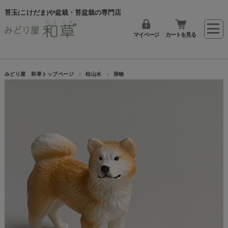
苔玉(こけだま)や盆栽・苔盆栽の専門店
マイページ
カートを見る
みどり屋 和草トップページ
枯山水
添物