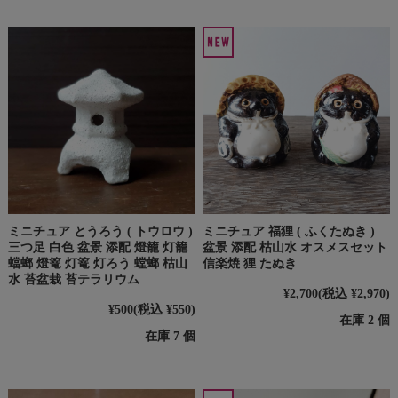
ミニチュア とうろう ( トウロウ )
ミニチュア 福狸 ( ふくたぬき )
三つ足 白色 盆景 添配 燈籠 灯籠
盆景 添配 枯山水 オスメスセット
蟷螂 燈篭 灯篭 灯ろう 螳螂 枯山
信楽焼 狸 たぬき
水 苔盆栽 苔テラリウム
¥2,700
(税込 ¥2,970)
¥500
(税込 ¥550)
在庫 2 個
在庫 7 個