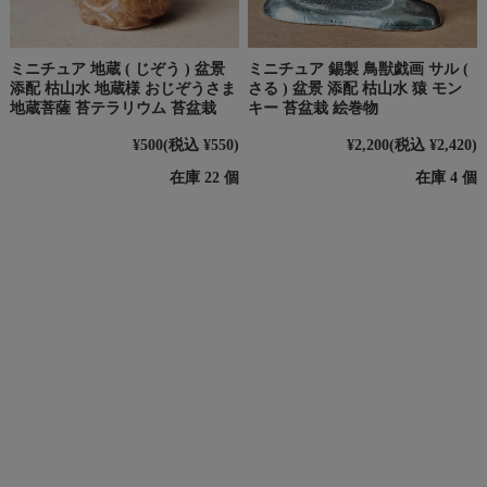
ミニチュア 地蔵 ( じぞう ) 盆景
ミニチュア 錫製 鳥獣戯画 サル (
添配 枯山水 地蔵様 おじぞうさま
さる ) 盆景 添配 枯山水 猿 モン
地蔵菩薩 苔テラリウム 苔盆栽
キー 苔盆栽 絵巻物
¥500
(税込 ¥550)
¥2,200
(税込 ¥2,420)
在庫 22 個
在庫 4 個