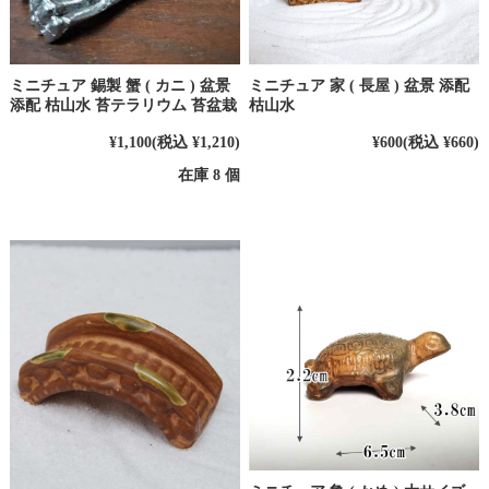
ミニチュア 錫製 蟹 ( カニ ) 盆景
ミニチュア 家 ( 長屋 ) 盆景 添配
添配 枯山水 苔テラリウム 苔盆栽
枯山水
¥1,100
(税込 ¥1,210)
¥600
(税込 ¥660)
在庫 8 個