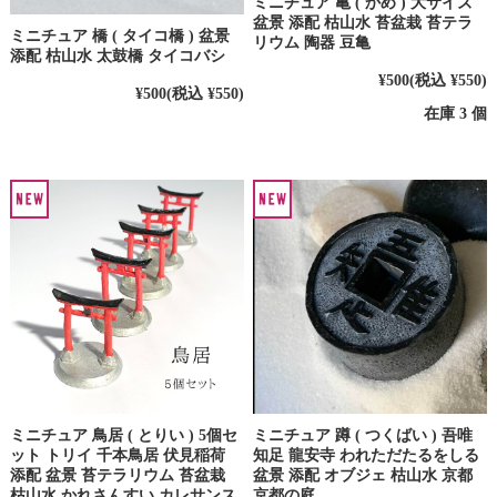
ミニチュア 亀 ( かめ ) 大サイズ
盆景 添配 枯山水 苔盆栽 苔テラ
ミニチュア 橋 ( タイコ橋 ) 盆景
リウム 陶器 豆亀
添配 枯山水 太鼓橋 タイコバシ
¥500
(税込 ¥550)
¥500
(税込 ¥550)
在庫 3 個
ミニチュア 鳥居 ( とりい ) 5個セ
ミニチュア 蹲 ( つくばい ) 吾唯
ット トリイ 千本鳥居 伏見稲荷
知足 龍安寺 われただたるをしる
添配 盆景 苔テラリウム 苔盆栽
盆景 添配 オブジェ 枯山水 京都
枯山水 かれさんすい カレサンス
京都の庭