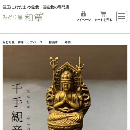
苔玉(こけだま)や盆栽・苔盆栽の専門店
マイページ
カートを見る
みどり屋 和草トップページ
枯山水
添物