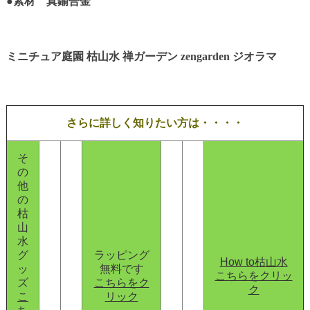
●素材 真鍮合金
ミニチュア庭園 枯山水 禅ガーデン zengarden ジオラマ
さらに詳しく知りたい方は・・・・
そ
の
他
の
枯
山
水
グ
ラッピング
How to枯山水
ッ
無料です
こちらをクリッ
ズ
こちらをク
ク
こ
リック