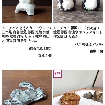
ミニチュア とうろう ( トウロウ )
ミニチュア 福狸 ( ふくたぬき )
三つ足 白色 盆景 添配 燈籠 灯籠
盆景 添配 枯山水 オスメスセット
蟷螂 燈篭 灯篭 灯ろう 螳螂 枯山
信楽焼 狸 たぬき
水 苔盆栽 苔テラリウム
¥2,700
(税込 ¥2,970)
¥500
(税込 ¥550)
在庫 2 個
在庫 7 個