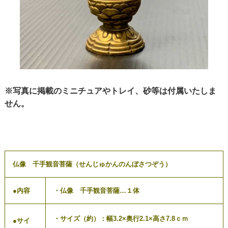
※写真に掲載のミニチュアやトレイ、砂等は付属いたしま
せん。
仏像 千手観音菩薩（せんじゅかんのんぼさつぞう）
●内容
・仏像 千手観音菩薩…１体
・サイズ（約）：幅3.2×奥行2.1×高さ7.8ｃｍ
●サイ