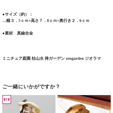
●サイズ（約）：
…幅３．5ｃｍ×高さ７．8ｃｍ×奥行き２．6ｃｍ
●素材 真鍮合金
ミニチュア庭園 枯山水 禅ガーデン zengarden ジオラマ
ご一緒にいかがですか？