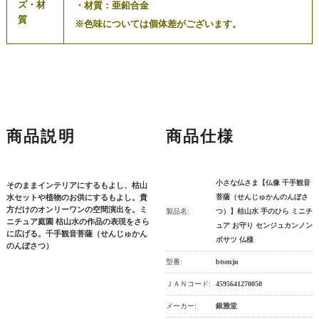
ズ・材
・材質：亜鉛合金
質
※色味については個体差がございます。
商品説明
商品仕様
小さな仏さま【仏像 千手観音
そのままインテリアにするもよし、枯山
水セットや植物のお供にするもよし。貴
菩薩（せんじゅかんのんぼさ
方だけのオンリーワンの空間演出を。ミ
製品名:
つ）】枯山水 手のひら ミニチ
ニチュア庭園 枯山水の作品の表現をさら
ュア お守り センジュカンノン
に広げる。千手観音菩薩（せんじゅかん
ボサツ 仏様
のんぼさつ）
型番:
btsenju
ＪＡＮコード:
4595641270050
メーカー:
銀雅堂