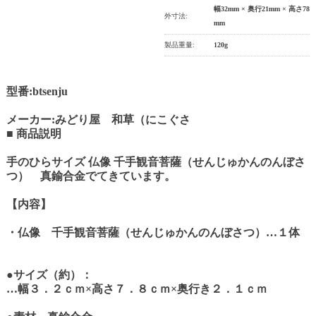
幅32mm × 奥行21mm × 高さ78
外寸法:
mm
製品重量:
120g
型番:btsenju
メーカー:みどり屋 和草（にこぐさ
■ 商品説明
手のひらサイズ 仏像 千手観音菩薩（せんじゅかんのんぼさ
つ） 真鍮合金でてきています。
【内容】
・仏像 千手観音菩薩（せんじゅかんのんぼさつ）…１体
●サイズ（約）：
…幅３．２ｃｍ×高さ７．８ｃｍ×奥行き２．１ｃｍ