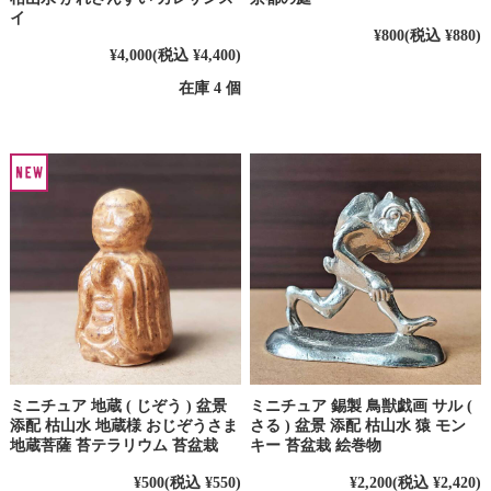
イ
¥800
(税込 ¥880)
¥4,000
(税込 ¥4,400)
在庫 4 個
ミニチュア 地蔵 ( じぞう ) 盆景
ミニチュア 錫製 鳥獣戯画 サル (
添配 枯山水 地蔵様 おじぞうさま
さる ) 盆景 添配 枯山水 猿 モン
地蔵菩薩 苔テラリウム 苔盆栽
キー 苔盆栽 絵巻物
¥500
(税込 ¥550)
¥2,200
(税込 ¥2,420)