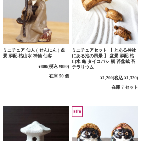
ミニチュア 仙人 ( せんにん ) 盆
ミニチュアセット 【 とある神社
景 添配 枯山水 神仙 仙客
にある池の風景 】 盆景 添配 枯
山水 亀 タイコバシ 橋 苔盆栽 苔
¥800
(税込 ¥880)
テラリウム
在庫 50 個
¥1,200
(税込 ¥1,320)
在庫 7 セット