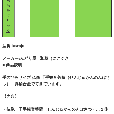
ち
ら
を
ク
リ
ッ
ク
型番:btsenju
メーカー:みどり屋 和草（にこぐさ
■ 商品説明
手のひらサイズ 仏像 千手観音菩薩（せんじゅかんのんぼさ
つ） 真鍮合金でてきています。
【内容】
・仏像 千手観音菩薩（せんじゅかんのんぼさつ）…１体