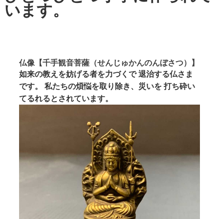
います。
仏像【千手観音菩薩（せんじゅかんのんぼさつ）】
如来の教えを妨げる者を力づくで 退治する仏さま
です。 私たちの煩悩を取り除き、災いを 打ち砕い
てるれるとされています。