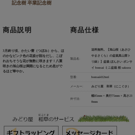
記念樹 卒業記念樹
商品説明
商品仕様
送料無料。【旭山桜（あさひ
3月終り頃、かたい蕾（つぼみ）から、ほ
のかなピンク色の花姿が顔をだし、こぼ
やまさくら）の盆栽真山茜ト
製品名:
れおちそうな花が無数に咲きます！八重
リ鉢）】盆栽 ぼんさい ボンサ
咲きの旭山桜は満開になるとため息がで
イ bonsai ミニ盆栽 桜 sakura
るほど華やか。
型番:
bonsai412tori
メーカー:
みどり屋 和草（にこぐさ）
幅85mm × 奥行75mm × 高さ23
外寸法:
0mm