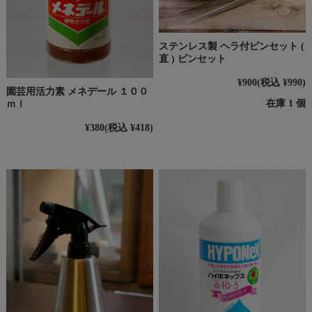
ステンレス製 ヘラ付ピンセット (
直 ) ピンセット
¥900
(税込 ¥990)
園芸用活力素 メネデール １００
在庫 1 個
ｍｌ
¥380
(税込 ¥418)