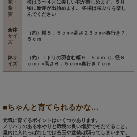
花・
桜は３〜４月に美しい花が楽しめます、５月
葉・
頃に新芽が出始めます。 冬場は枝ぶりを楽し
実
んでください
全体
（約）幅８．５ｃｍ×高さ２３ｃｍ×奥行き７.
サイ
５ｃｍ
ズ
鉢サ
（約）：トリの羽含む幅９．５ｃｍ（口径８
イズ
ｃｍ）×高さ６．５ｃｍ×奥行き７ｃｍ
■ちゃんと育てられるかな…
元気に育てるポイントはいくつかあります。
メリハリのある水やりと環境の良い場所でそだてること。
屋内に入れっぱなしでは苔玉や盆栽は弱ってしまいます。