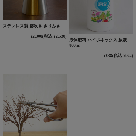
ステンレス製 霧吹き きりふき
¥2,300
(税込 ¥2,530)
液体肥料 ハイポネックス 原液
800ml
¥838
(税込 ¥922)