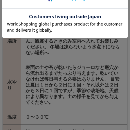
内容
・肥料・・・約1年分
・育て方のしおり
基本的に屋外で栽培します。日が当たる場所
で栽培します。（真夏の直射日光は避けてく
置き
ださい）室内栽培は生育上おすすめできませ
場所
ん。観賞するときのみ室内へ入れてお楽しみ
ください。 冬場は凍らないよう氷点下になら
ない場所へ
表面の土や苔が乾いたらジョーロなど底穴か
ら流れ出るまでたっぷり与えます。乾いてい
なければ毎日与える必要はありません。 目安
水や
は夏は１日から２日に１回・それ以外は２日
り
から３日に１回ですが、季節や栽培地、天候
により異なります。土の様子を見てから与え
てください。
温度
０〜３０℃