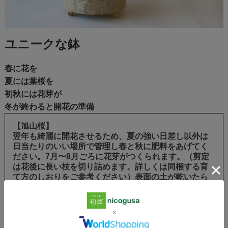
ユニークな鉢
春に花を
夏には葉桜を
初秋には花芽が
冬が終わると開花の準備
【旭山桜
】
翌年も綺麗に開花させるため、夏の強い日差し以外は
日当たりのいい場所で管理し春と秋に肥料をあげてく
ださい。7月〜8月ごろに花芽がつくられます。（剪定
は花後に長い枝を切り詰めます。詳しくは同梱する育
て方のしおりをご参考ください）表面の土が乾いたら
鉢の底から水がでてくるまでたっぷり与えて下さい。
（土が湿っているようなら無理に与えないで下さい）
・旭山桜の盆栽・・・１つ