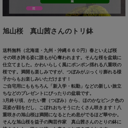
旭山桜 真山茜さんのトリ鉢
送料無料（北海道・九州・沖縄６６０円）春といえば桜
その咲き誇る姿に誰もが心奪われます。そんな桜を盆栽に
仕立てました。かわいらしく風にポンポン揺れる八重咲の
桜です。満開も楽しみですが、つぼみがぷっくり膨れる様
子からもお楽しみいただけます！
ご自宅用にももちろん「新入学・転勤」などの新しい旅立
ちなどのプレゼントにぴったりの盆栽です。
3月終り頃、かたい蕾（つぼみ）から、ほのかなピンク色の
花姿が顔をだし、こぼれおちそうにたくさん咲きます！八
重咲きの旭山桜は満開になるとため息がでるほど華やか。
そんな旭山桜を益子の陶芸作家 真山茜さんのとりの鉢に