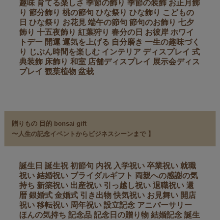
趣味 育てる楽しさ 季節の飾り 季節の装飾 お正月飾
り 節分飾り 桃の節句 ひな祭り ひな飾り こどもの
日 ひな祭り お花見 端午の節句 節句のお飾り 七夕
飾り 十五夜飾り 紅葉狩り 春分の日 お彼岸 ホワイ
トデー 開運 運気を上げる 自分磨き 一生の趣味づく
り じぶん時間を楽しむ インテリア ディスプレイ 式
典装飾 床飾り 和室 店舗ディスプレイ 展示会ディス
プレイ 観葉植物 盆栽
贈りもの 目的 bonsai gift
〜人生の記念イベントからビジネスシーンまで
】
誕生日 誕生祝 初節句 内祝 入学祝い 卒業祝い 就職
祝い 結婚祝い ブライダルギフト 両親への感謝の気
持ち 新築祝い 出産祝い 引っ越し祝い 退職祝い 還
暦 銀婚式 金婚式 引き出物 快気祝い お見舞い 開店
祝い 移転祝い 周年祝い 設立記念 アニバーサリー
ほんの気持ち 記念品 記念日の贈り物 結婚記念 誕生