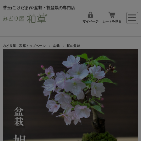
苔玉(こけだま)や盆栽・苔盆栽の専門店
マイページ
カートを見る
みどり屋 和草トップページ
盆栽
桜の盆栽