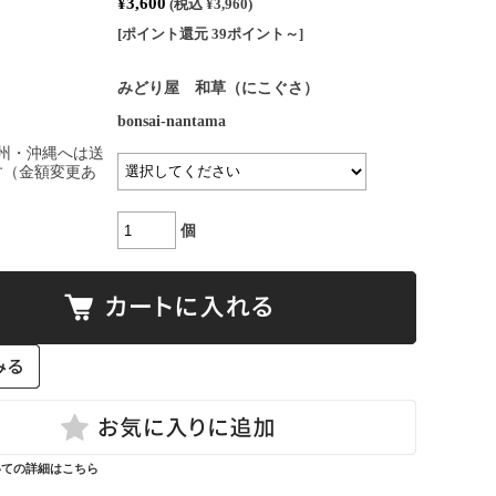
¥3,600
(税込 ¥3,960)
[ポイント還元 39ポイント～]
みどり屋 和草（にこぐさ）
bonsai-nantama
州・沖縄へは送
です（金額変更あ
個
いての詳細はこちら