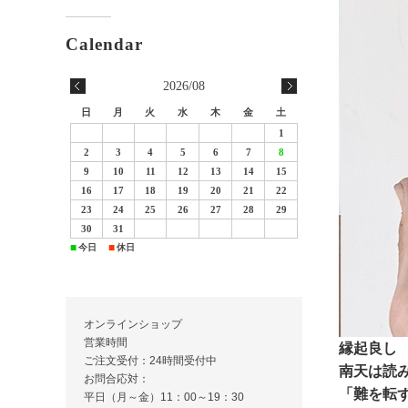
2026/08
日
月
火
水
木
金
土
1
2
3
4
5
6
7
8
9
10
11
12
13
14
15
16
17
18
19
20
21
22
23
24
25
26
27
28
29
30
31
今日
休日
■
■
オンラインショップ
営業時間
縁起良し
ご注文受付：24時間受付中
南天は読
お問合応対：
「難を転
平日（月～金）11：00～19：30