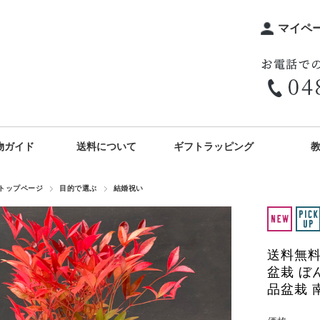
マイペ
物ガイド
送料について
ギフトラッピング
トップページ
目的で選ぶ
結婚祝い
送料無料
盆栽 ぼん
品盆栽 南