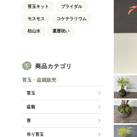
苔玉キット
ブライダル
モスモス
コケテラリウム
枯山水
還暦祝い
商品カテゴリ
苔玉・盆栽販売
苔玉
盆栽
苔
吊り苔玉