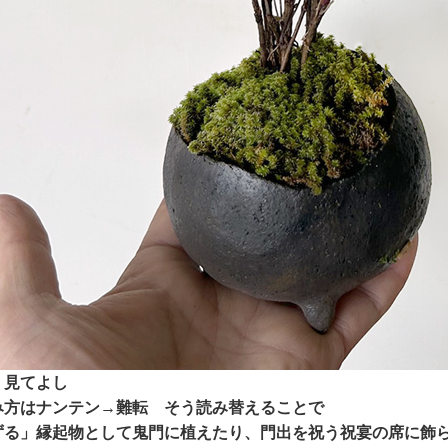
 見てよし
み方はナンテン→難転 そう読み替えることで
ずる」縁起物として鬼門に植えたり、門出を祝う祝宴の席に飾