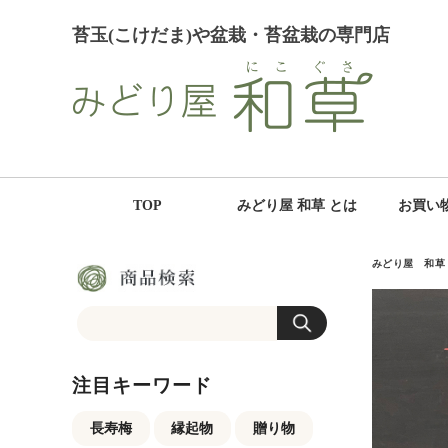
苔玉(こけだま)や盆栽・苔盆栽の専門店
TOP
みどり屋 和草 とは
お買い
みどり屋 和草
注目キーワード
長寿梅
縁起物
贈り物