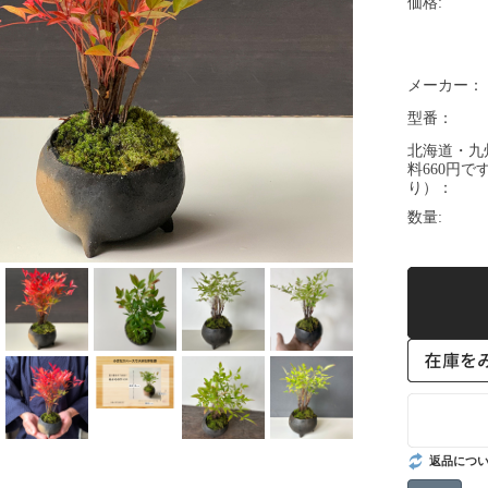
価格:
メーカー：
型番：
北海道・九
料660円
り）：
数量:
返品につ