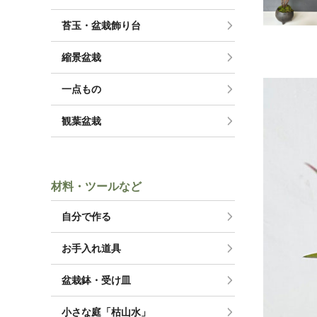
苔玉・盆栽飾り台
縮景盆栽
一点もの
観葉盆栽
材料・ツールなど
自分で作る
お手入れ道具
盆栽鉢・受け皿
小さな庭「枯山水」