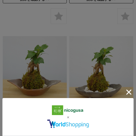
ガジュマル 苔玉 焼締茶器セッ
ガジュマル 苔玉 炭化焼締器セ
ト コケ玉 こけだま こけ玉 が
ット コケ玉 こけだま こけ玉
じゅまる キジムナー 沖縄
がじゅまる キジムナー 沖縄
¥4,800
(税込 ¥5,280)
¥4,100
(税込 ¥4,510)
在庫を確認する
在庫を確認する