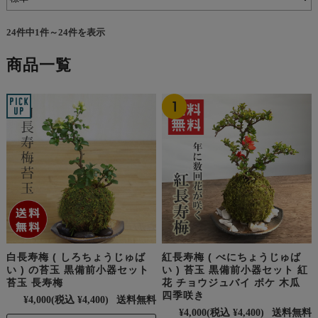
24件中1件～24件を表示
商品一覧
白長寿梅 ( しろちょうじゅば
紅長寿梅 ( べにちょうじゅば
い ) の苔玉 黒備前小器セット
い ) 苔玉 黒備前小器セット 紅
苔玉 長寿梅
花 チョウジュバイ ボケ 木瓜
四季咲き
¥4,000
(税込 ¥4,400)
送料無料
¥4,000
(税込 ¥4,400)
送料無料