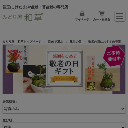
苔玉(こけだま)や盆栽・苔盆栽の専門店
マイページ
カートを見る
みどり屋 和草トップページ
目的で選ぶ
敬老の日
敬老の日におすすめ苔玉
表示切替：
並び順：