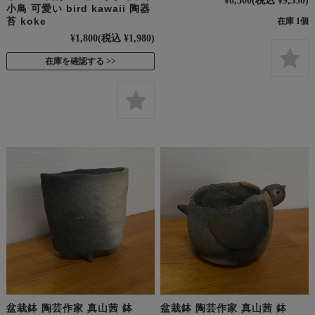
小鳥 可愛い bird kawaii 陶器
苔 koke
在庫 1個
¥1,800
(税込 ¥1,980)
在庫を確認する
盆栽鉢 陶芸作家 真山茜 鉢
盆栽鉢 陶芸作家 真山茜 鉢