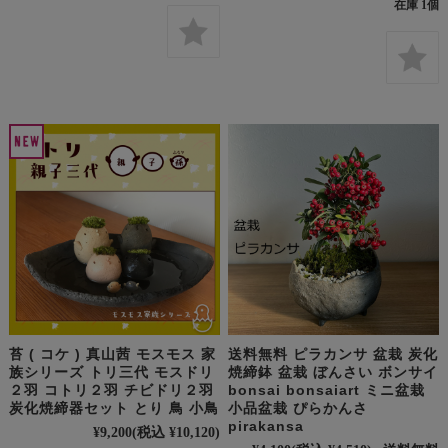
在庫 1個
苔 ( コケ ) 真山茜 モスモス 家
送料無料 ピラカンサ 盆栽 炭化
族シリーズ トリ三代 モスドリ
焼締鉢 盆栽 ぼんさい ボンサイ
２羽 コトリ２羽 チビドリ２羽
bonsai bonsaiart ミニ盆栽
炭化焼締器セット とり 鳥 小鳥
小品盆栽 ぴらかんさ
pirakansa
¥9,200
(税込 ¥10,120)