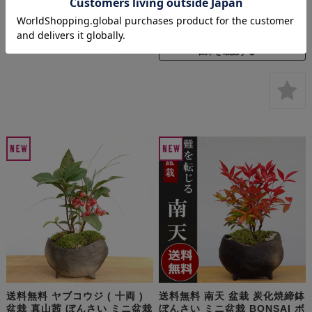
ンサイ
¥5,000
(税込 ¥5,500)
送料無料
在庫を確認する
送料無料 ヤブコウジ ( 十両 )
送料無料 南天 盆栽 炭化焼締鉢
盆栽 真山茜 ぼんさい ミニ盆栽
ぼんさい ミニ盆栽 BONSAI ボ