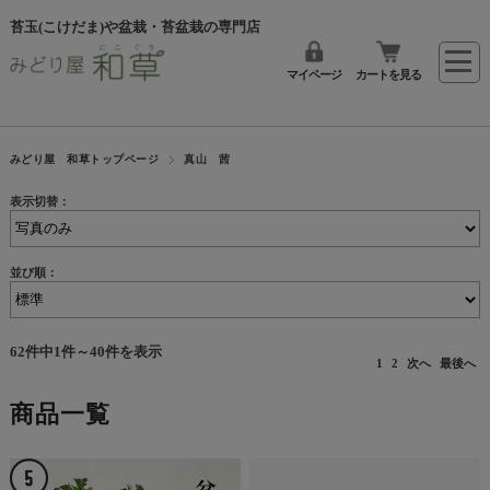
苔玉(こけだま)や盆栽・苔盆栽の専門店
マイページ
カートを見る
みどり屋 和草トップページ
真山 茜
表示切替：
並び順：
62件中1件～40件を表示
1
2
次へ
最後へ
商品一覧