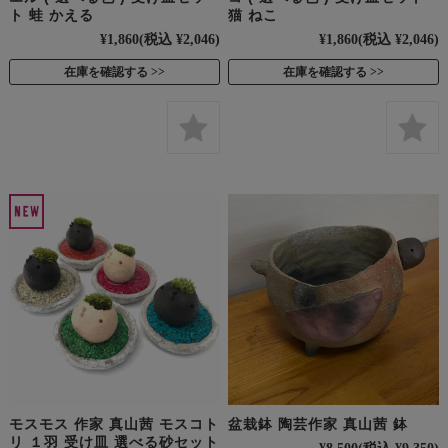
ト 蛙 かえる
猫 ねこ
¥1,860
(税込 ¥2,046)
¥1,860
(税込 ¥2,046)
在庫を確認する
在庫を確認する
モスモス 作家 真山茜 モスコト
盆栽鉢 陶芸作家 真山茜 鉢
リ １羽 受け皿 選べる砂セット
¥8,500
(税込 ¥9,350)