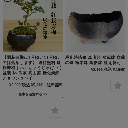
【開花時期は3月頃と11月頃。
炭化焼締鉢 真山茜 盆栽鉢 盆栽
冬は落葉します】 送料無料 紅
の鉢 植木鉢 陶器鉢 植え替え
長寿梅 ( べにちょうじゅばい )
¥2,400
(税込 ¥2,640)
盆栽 鉢 作家 真山茜 炭化焼締
チョウジュバイ
¥5,000
(税込 ¥5,500)
送料無料
在庫を確認する