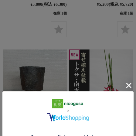
¥5,800
(税込 ¥6,380)
¥5,200
(税込 ¥5,720)
在庫 1個
在庫 1個
盆栽鉢 陶芸作家 真山茜 鉢
送料無料 寄せ植え盆栽 トクサ
南天 の盆栽 万古焼黒鉢 とくさ
¥4,500
(税込 ¥4,950)
木賊 なんてん ナンテン 盆栽
ぼんさい ミニ盆栽 BONSAI ボ
在庫 1個