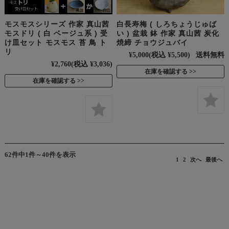
モスモスシリーズ 作家 真山茜
白長寿梅 ( しろちょうじゅば
モスドリ ( 白 ベージュ系 ) 受
い ) 盆栽 鉢 作家 真山茜 炭化
け皿セット モスモス 苔 鳥 ト
焼締 チョウジュバイ
リ
¥5,000
(税込 ¥5,500)
送料無料
¥2,760
(税込 ¥3,036)
在庫を確認する
在庫を確認する
62件中1件～40件を表示
1
2
次へ
最後へ