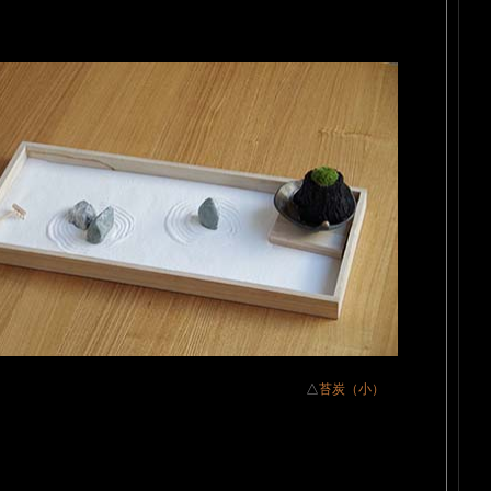
△
苔炭（小）