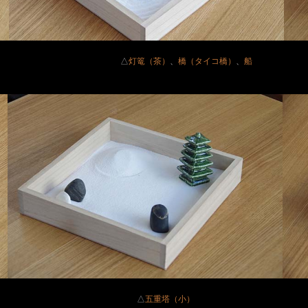
イズ
△
灯篭（茶）
、
橋（タイコ橋）
、
げ茶）
△
五重