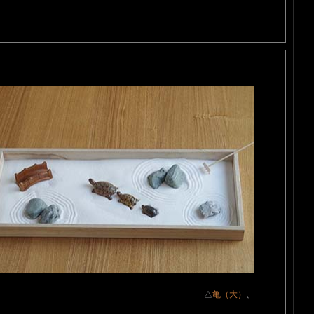
△
亀（大）
、