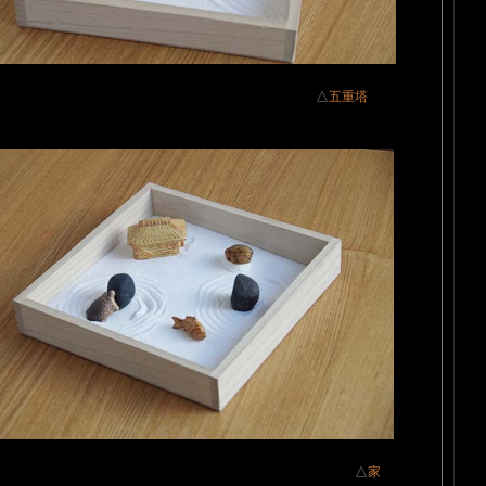
船
△
五重塔
塔（小）
△
家