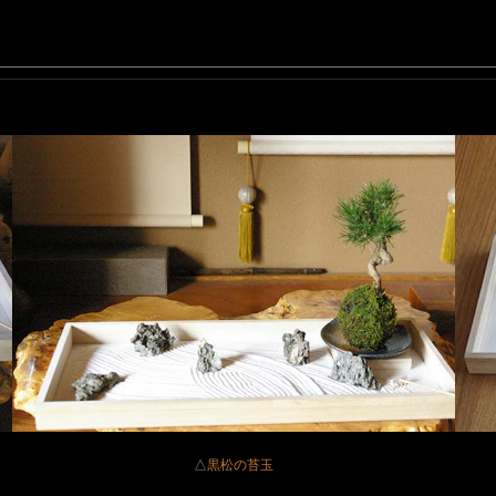
△
黒松の苔玉