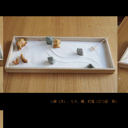
△
家（大）
、
リス
、
柵
、
灯篭（三つ足 茶）