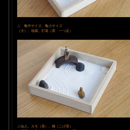
△
亀中サイズ
、
亀小サ
（大）
、
地蔵
、
灯篭（茶 一つ足）
△
仙人
、
カモ（茶）
、
橋（こ