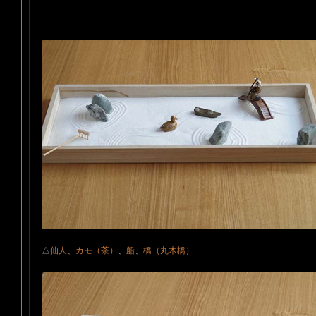
△
仙人
、
カモ（茶）
、
船
、
橋（丸木橋）