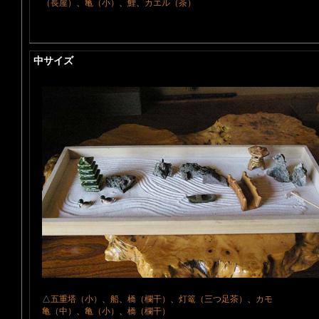
（長屋）
、
亀（小）
、
鯉
、
カエル（茶）
中サイズ
△
五重塔（小）
、
船
、
橋（欄干）
、
灯篭（三つ足茶）
、
カモ
亀（中）
、
亀（小）
、
橋（欄干）