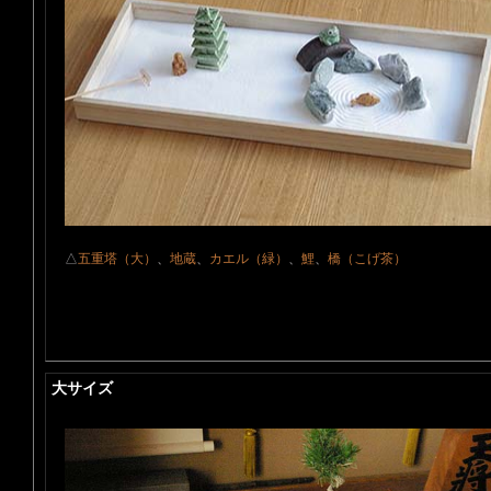
△
五重塔（大）
、
地蔵
、
カエル（緑）
、
鯉
、
橋（こげ茶）
大サイズ